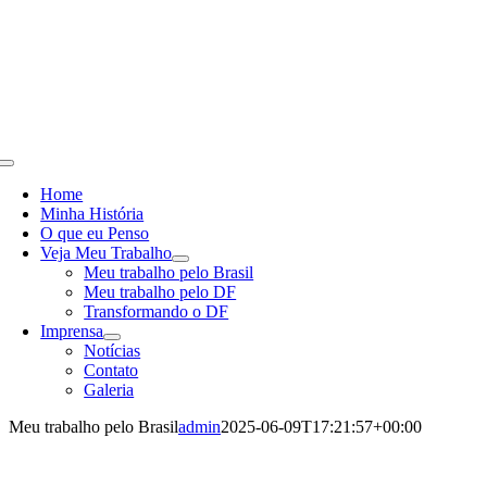
Skip
to
content
Toggle
Navigation
Home
Minha História
O que eu Penso
Veja Meu Trabalho
Meu trabalho pelo Brasil
Meu trabalho pelo DF
Transformando o DF
Imprensa
Notícias
Contato
Galeria
Meu trabalho pelo Brasil
admin
2025-06-09T17:21:57+00:00