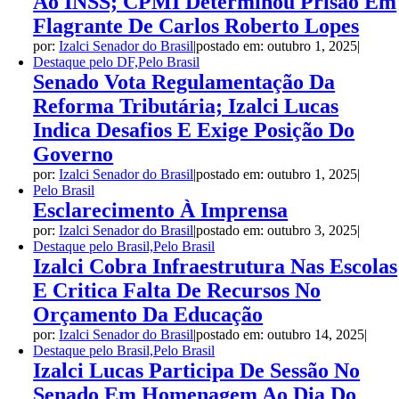
Ao INSS; CPMI Determinou Prisão Em
Flagrante De Carlos Roberto Lopes
por:
Izalci Senador do Brasil
|
postado em: outubro 1, 2025
|
Destaque pelo DF,Pelo Brasil
Senado Vota Regulamentação Da
Reforma Tributária; Izalci Lucas
Indica Desafios E Exige Posição Do
Governo
por:
Izalci Senador do Brasil
|
postado em: outubro 1, 2025
|
Pelo Brasil
Esclarecimento À Imprensa
por:
Izalci Senador do Brasil
|
postado em: outubro 3, 2025
|
Destaque pelo Brasil,Pelo Brasil
Izalci Cobra Infraestrutura Nas Escolas
E Critica Falta De Recursos No
Orçamento Da Educação
por:
Izalci Senador do Brasil
|
postado em: outubro 14, 2025
|
Destaque pelo Brasil,Pelo Brasil
Izalci Lucas Participa De Sessão No
Senado Em Homenagem Ao Dia Do