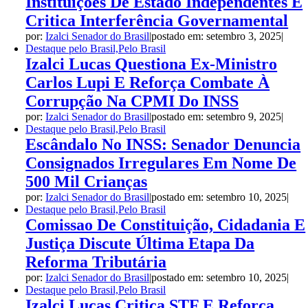
Instituições De Estado Independentes E
Critica Interferência Governamental
por:
Izalci Senador do Brasil
|
postado em: setembro 3, 2025
|
Destaque pelo Brasil,Pelo Brasil
Izalci Lucas Questiona Ex-Ministro
Carlos Lupi E Reforça Combate À
Corrupção Na CPMI Do INSS
por:
Izalci Senador do Brasil
|
postado em: setembro 9, 2025
|
Destaque pelo Brasil,Pelo Brasil
Escândalo No INSS: Senador Denuncia
Consignados Irregulares Em Nome De
500 Mil Crianças
por:
Izalci Senador do Brasil
|
postado em: setembro 10, 2025
|
Destaque pelo Brasil,Pelo Brasil
Comissao De Constituição, Cidadania E
Justiça Discute Última Etapa Da
Reforma Tributária
por:
Izalci Senador do Brasil
|
postado em: setembro 10, 2025
|
Destaque pelo Brasil,Pelo Brasil
Izalci Lucas Critica STF E Reforça