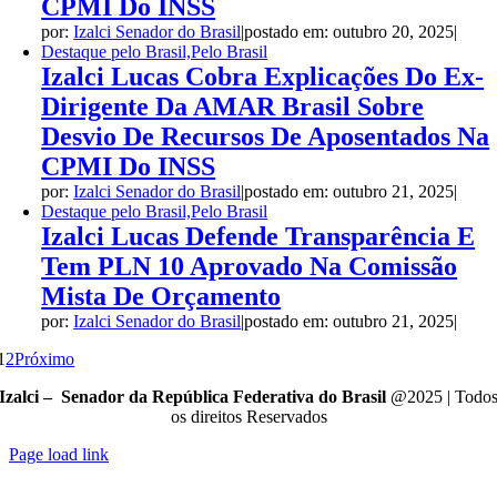
CPMI Do INSS
por:
Izalci Senador do Brasil
|
postado em: outubro 20, 2025
|
Destaque pelo Brasil,Pelo Brasil
Izalci Lucas Cobra Explicações Do Ex-
Dirigente Da AMAR Brasil Sobre
Desvio De Recursos De Aposentados Na
CPMI Do INSS
por:
Izalci Senador do Brasil
|
postado em: outubro 21, 2025
|
Destaque pelo Brasil,Pelo Brasil
Izalci Lucas Defende Transparência E
Tem PLN 10 Aprovado Na Comissão
Mista De Orçamento
por:
Izalci Senador do Brasil
|
postado em: outubro 21, 2025
|
1
2
Próximo
Izalci – Senador da República Federativa do Brasil
@2025 | Todo
os direitos Reservados
Page load link
Go
to