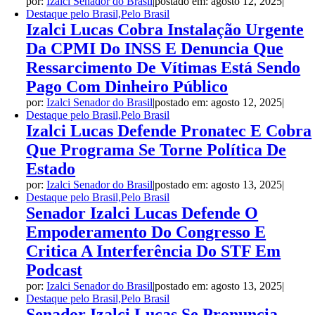
por:
Izalci Senador do Brasil
|
postado em: agosto 12, 2025
|
Destaque pelo Brasil,Pelo Brasil
Izalci Lucas Cobra Instalação Urgente
Da CPMI Do INSS E Denuncia Que
Ressarcimento De Vítimas Está Sendo
Pago Com Dinheiro Público
por:
Izalci Senador do Brasil
|
postado em: agosto 12, 2025
|
Destaque pelo Brasil,Pelo Brasil
Izalci Lucas Defende Pronatec E Cobra
Que Programa Se Torne Política De
Estado
por:
Izalci Senador do Brasil
|
postado em: agosto 13, 2025
|
Destaque pelo Brasil,Pelo Brasil
Senador Izalci Lucas Defende O
Empoderamento Do Congresso E
Critica A Interferência Do STF Em
Podcast
por:
Izalci Senador do Brasil
|
postado em: agosto 13, 2025
|
Destaque pelo Brasil,Pelo Brasil
Senador Izalci Lucas Se Pronuncia