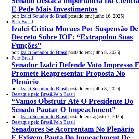
Senado Destaca Importância Da Ciênci
E Pede Mais Investimentos
por:
Izalci Senador do Brasil
|
postado em: junho 16, 2025
|
Pelo Brasil
Izalci Critica Moraes Por Suspensão De
Decreto Sobre IOF: “Extrapolou Suas
Funções”
por:
Izalci Senador do Brasil
|
postado em: julho 8, 2025
|
Pelo Brasil
Senador Izalci Defende Voto Impresso 
Promete Reapresentar Proposta No
Plenário
por:
Izalci Senador do Brasil
|
postado em: julho 8, 2025
|
Destaque pelo Brasil,Pelo Brasil
“Vamos Obstruir Até O Presidente Do
Senado Pautar O Impeachment”
por:
Izalci Senador do Brasil
|
postado em: agosto 7, 2025
|
Destaque pelo Brasil,Pelo Brasil
Senadores Se Acorrentam No Plenário
E Exigem Pauta Do Impeachment De