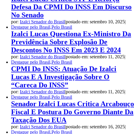
Defesa Da CPMI Do INSS Em Discurso
No Senado
por:
Izalci Senador do Brasil
|
postado em: setembro 10, 2025
|
Destaque pelo Brasil,Pelo Brasil
Izalci Lucas Questiona Ex-Ministro Da
Previdência Sobre Explosão De
Descontos No INSS Em 2023 E 2024
por:
Izalci Senador do Brasil
|
postado em: setembro 11, 2025
|
Destaque pelo Brasil,Pelo Brasil
CPMI Do INSS: Atuação De Izalci
Lucas E A Investigação Sobre O
“Careca Do INSS”
por:
Izalci Senador do Brasil
|
postado em: setembro 11, 2025
|
Destaque pelo Brasil,Pelo Brasil
Senador Izalci Lucas Critica Arcabouç
Fiscal E Postura Do Governo Diante Da
Taxação Dos EUA
por:
Izalci Senador do Brasil
|
postado em: setembro 16, 2025
|
Destaque pelo Brasil,Pelo Brasil