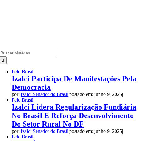
Search
for:
Pelo Brasil
Izalci Participa De Manifestações Pela
Democracia
por:
Izalci Senador do Brasil
|
postado em: junho 9, 2025
|
Pelo Brasil
Izalci Lidera Regularização Fundiária
No Brasil E Reforça Desenvolvimento
Do Setor Rural No DF
por:
Izalci Senador do Brasil
|
postado em: junho 9, 2025
|
Pelo Brasil