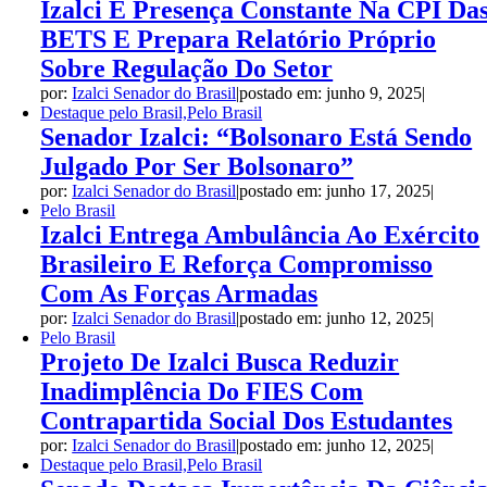
Izalci É Presença Constante Na CPI Da
BETS E Prepara Relatório Próprio
Sobre Regulação Do Setor
por:
Izalci Senador do Brasil
|
postado em: junho 9, 2025
|
Destaque pelo Brasil,Pelo Brasil
Senador Izalci: “Bolsonaro Está Sendo
Julgado Por Ser Bolsonaro”
por:
Izalci Senador do Brasil
|
postado em: junho 17, 2025
|
Pelo Brasil
Izalci Entrega Ambulância Ao Exército
Brasileiro E Reforça Compromisso
Com As Forças Armadas
por:
Izalci Senador do Brasil
|
postado em: junho 12, 2025
|
Pelo Brasil
Projeto De Izalci Busca Reduzir
Inadimplência Do FIES Com
Contrapartida Social Dos Estudantes
por:
Izalci Senador do Brasil
|
postado em: junho 12, 2025
|
Destaque pelo Brasil,Pelo Brasil