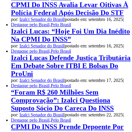
CPMI Do INSS Avalia Levar Oitivas À
Polícia Federal Após Decisão Do STF
por:
Izalci Senador do Brasil
|
postado em: setembro 16, 2025
|
Destaque pelo Brasil,Pelo Brasil
Izalci Lucas: “Hoje Foi Um Dia Inédito
Na CPMI Do INSS”
por:
Izalci Senador do Brasil
|
postado em: setembro 16, 2025
|
Destaque pelo Brasil,Pelo Brasil
Izalci Lucas Defende Justiça Tributária
Em Debate Sobre ITBI E Bolsas Do
ProUni
por:
Izalci Senador do Brasil
|
postado em: setembro 17, 2025
|
Destaque pelo Brasil,Pelo Brasil
“Foram R$ 260 Milhões Sem
Comprovação”: Izalci Questiona
Suposto Sócio Do Careca Do INSS
por:
Izalci Senador do Brasil
|
postado em: setembro 22, 2025
|
Destaque pelo Brasil,Pelo Brasil
CPMI Do INSS Prende Depoente Por