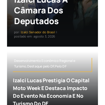
Câmara Dos
Deputados
por:
Izalci Senador do Brasil
|
postado em: agosto 3, 2026
Desenvolvimento Econômico Regional e
Turismo,Destaque pelo DF,Pelo DF
Izalci Lucas Prestigia O Capital
Moto Week E Destaca Impacto
Do Evento Na Economia E No
Turismo Do DF