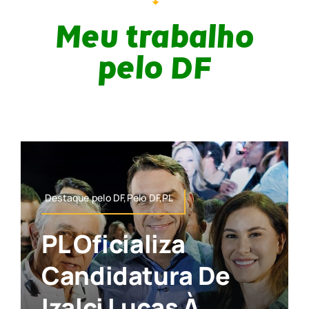
Meu trabalho
pelo DF
Destaque pelo DF,Pelo DF,PL
PL Oficializa
Candidatura De
Izalci Lucas À