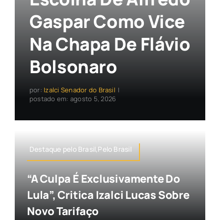
Gaspar Como Vice
Na Chapa De Flávio
Bolsonaro
por:
Izalci Senador do Brasil
|
postado em: agosto 5, 2026
Destaque pelo Brasil,Pelo Brasil
“A Culpa É Exclusivamente Do
Lula”, Critica Izalci Lucas Sobre
Novo Tarifaço