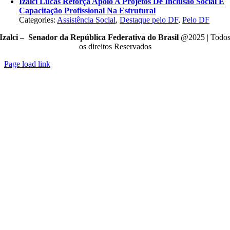
Izalci Lucas Reforça Apoio A Projetos De Inclusão Social E
Capacitação Profissional Na Estrutural
Categories:
Assistência Social
,
Destaque pelo DF
,
Pelo DF
Izalci – Senador da República Federativa do Brasil
@2025 | Todo
os direitos Reservados
Page load link
Go
to
Top