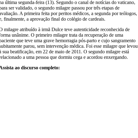
na última segunda-feira (13). Segundo o canal de notícias do vaticano,
para ser validado, o segundo milagre passou por três etapas de
avaliação. A primeira feita por peritos médicos, a segunda por teólogos,
e, finalmente, a aprovação final do colégio de cardeais.
O milagre atribuído à irmã Dulce teve autenticidade reconhecida de
forma unânime. O primeiro milagre trata da recuperação de uma
paciente que teve uma grave hemorragia pós-parto e cujo sangramento
subitamente parou, sem intervenção médica. Foi esse milagre que levou
à sua beatificação, em 22 de maio de 2011. O segundo milagre está
relacionado a uma pessoa que dormiu cega e acordou enxergando.
Assista ao discurso completo: