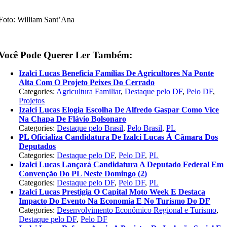
Foto: William Sant’Ana
Você Pode Querer Ler Também:
Izalci Lucas Beneficia Famílias De Agricultores Na Ponte
Alta Com O Projeto Peixes Do Cerrado
Categories:
Agricultura Familiar
,
Destaque pelo DF
,
Pelo DF
,
Projetos
Izalci Lucas Elogia Escolha De Alfredo Gaspar Como Vice
Na Chapa De Flávio Bolsonaro
Categories:
Destaque pelo Brasil
,
Pelo Brasil
,
PL
PL Oficializa Candidatura De Izalci Lucas À Câmara Dos
Deputados
Categories:
Destaque pelo DF
,
Pelo DF
,
PL
Izalci Lucas Lançará Candidatura A Deputado Federal Em
Convenção Do PL Neste Domingo (2)
Categories:
Destaque pelo DF
,
Pelo DF
,
PL
Izalci Lucas Prestigia O Capital Moto Week E Destaca
Impacto Do Evento Na Economia E No Turismo Do DF
Categories:
Desenvolvimento Econômico Regional e Turismo
,
Destaque pelo DF
,
Pelo DF