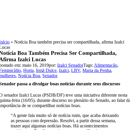
Skip
to
content
Início
»
Notícia Boa também precisa ser compartilhada, afirma Izalci
Lucas
Notícia Boa Também Precisa Ser Compartilhada,
Afirma Izalci Lucas
postado em: maio 16, 2019
por:
Izalci Senador
Tags:
Alimentação
,
Feminicídio
,
Horta
,
Irmã Dulce
,
Izalci
,
LBV
,
Maria da Penha
,
mulheres
,
Notícia Boa
,
Senador
Senador passa a divulgar boas notícias durante seus discursos
O senador Izalci Lucas (PSDB/DF) teve uma iniciativa diferente nesta
quinta-feira (16/05), durante discurso no plenário do Senado, ao falar d
importância de se compartilhar notícias boas.
“A gente fala muito só de notícia ruim, que acaba deixando
as pessoas com depressão. Resolvi, a partir dessa semana,
trazer aqui algumas notícias boas. Há acontecimentos