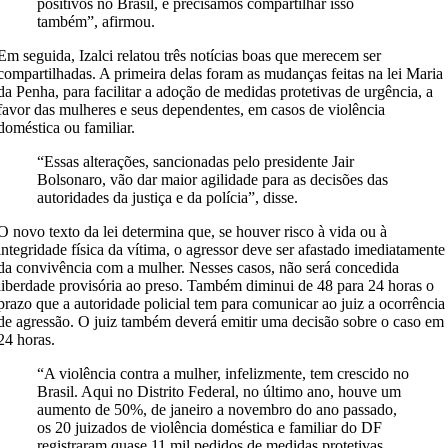
positivos no Brasil, e precisamos compartilhar isso
também”, afirmou.
Em seguida, Izalci relatou três notícias boas que merecem ser
compartilhadas. A primeira delas foram as mudanças feitas na lei Maria
da Penha, para facilitar a adoção de medidas protetivas de urgência, a
favor das mulheres e seus dependentes, em casos de violência
doméstica ou familiar.
“Essas alterações, sancionadas pelo presidente Jair
Bolsonaro, vão dar maior agilidade para as decisões das
autoridades da justiça e da polícia”, disse.
O novo texto da lei determina que, se houver risco à vida ou à
integridade física da vítima, o agressor deve ser afastado imediatamente
da convivência com a mulher. Nesses casos, não será concedida
liberdade provisória ao preso. Também diminui de 48 para 24 horas o
prazo que a autoridade policial tem para comunicar ao juiz a ocorrência
de agressão. O juiz também deverá emitir uma decisão sobre o caso em
24 horas.
“A violência contra a mulher, infelizmente, tem crescido no
Brasil. Aqui no Distrito Federal, no último ano, houve um
aumento de 50%, de janeiro a novembro do ano passado,
os 20 juizados de violência doméstica e familiar do DF
registraram quase 11 mil pedidos de medidas protetivas.