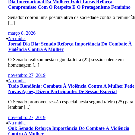
Dia Internacional Da Mulher: Izalci Lucas Reforça
Compromisso Com O Respeito E O Protagonismo Feminino
Senador cobrou uma postura ativa da sociedade contra o feminicíd
[...]
março 8, 2026
Na mídia
Jornal Dia Dia: Senado Reforça Importância Do Combate À
Violência Contra A Mulher
O Senado realizou nesta segunda-feira (25) sessão solene em
homenagem [...]
novembro 27, 2019
Na mídia
Tudo Rondônia: Combate À Violência Contra A Mulher Pede
Novas Ações, Dizem Participantes De Sessão Especial
O Senado promoveu sessão especial nesta segunda-feira (25) para
lembrar [...]
novembro 27, 2019
Na mídia
Oul: Senado Reforça Importância Do Combate À Violência
Contra A Mulher.