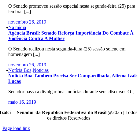
O Senado promoveu sessão especial nesta segunda-feira (25) para
lembrar [...]
novembro 26, 2019
Na mídia
Agência Brasil: Senado Reforça Importância Do Combate À
Violência Contra A Mulher
O Senado realizou nesta segunda-feira (25) sessão solene em
homenagem [...]
novembro 26, 2019
Notícia Boa,Notícias
Notícia Boa Também Precisa Ser Compartilhada, Afirma Izalc
Lucas
Senador passa a divulgar boas notícias durante seus discursos O [..
maio 16, 2019
Izalci – Senador da República Federativa do Brasil
@2025 | Todo
os direitos Reservados
Page load link
Go