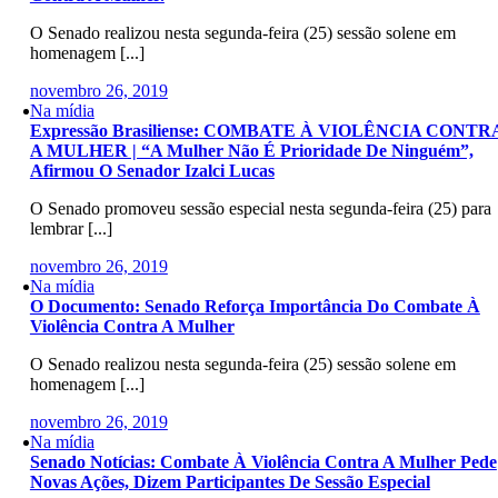
O Senado realizou nesta segunda-feira (25) sessão solene em
homenagem [...]
novembro 26, 2019
Na mídia
Expressão Brasiliense: COMBATE À VIOLÊNCIA CONTR
A MULHER | “A Mulher Não É Prioridade De Ninguém”,
Afirmou O Senador Izalci Lucas
O Senado promoveu sessão especial nesta segunda-feira (25) para
lembrar [...]
novembro 26, 2019
Na mídia
O Documento: Senado Reforça Importância Do Combate À
Violência Contra A Mulher
O Senado realizou nesta segunda-feira (25) sessão solene em
homenagem [...]
novembro 26, 2019
Na mídia
Senado Notícias: Combate À Violência Contra A Mulher Pede
Novas Ações, Dizem Participantes De Sessão Especial