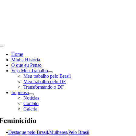
Skip
to
content
Toggle
Navigation
Home
Minha História
O que eu Penso
Veja Meu Trabalho
Meu trabalho pelo Brasil
Meu trabalho pelo DF
Transformando o DF
Imprensa
Notícias
Contato
Galeria
Feminicídio
Destaque pelo Brasil,Mulheres,Pelo Brasil