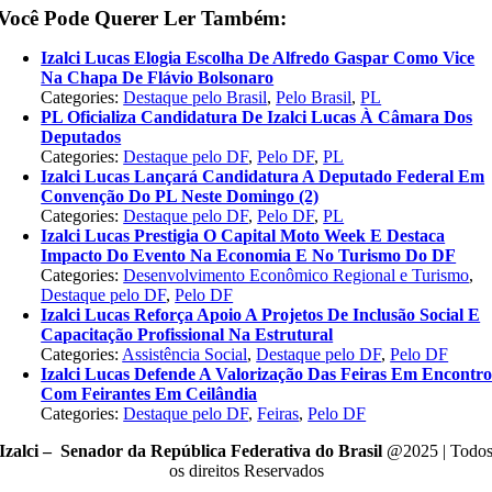
Você Pode Querer Ler Também:
Izalci Lucas Elogia Escolha De Alfredo Gaspar Como Vice
Na Chapa De Flávio Bolsonaro
Categories:
Destaque pelo Brasil
,
Pelo Brasil
,
PL
PL Oficializa Candidatura De Izalci Lucas À Câmara Dos
Deputados
Categories:
Destaque pelo DF
,
Pelo DF
,
PL
Izalci Lucas Lançará Candidatura A Deputado Federal Em
Convenção Do PL Neste Domingo (2)
Categories:
Destaque pelo DF
,
Pelo DF
,
PL
Izalci Lucas Prestigia O Capital Moto Week E Destaca
Impacto Do Evento Na Economia E No Turismo Do DF
Categories:
Desenvolvimento Econômico Regional e Turismo
,
Destaque pelo DF
,
Pelo DF
Izalci Lucas Reforça Apoio A Projetos De Inclusão Social E
Capacitação Profissional Na Estrutural
Categories:
Assistência Social
,
Destaque pelo DF
,
Pelo DF
Izalci Lucas Defende A Valorização Das Feiras Em Encontr
Com Feirantes Em Ceilândia
Categories:
Destaque pelo DF
,
Feiras
,
Pelo DF
Izalci – Senador da República Federativa do Brasil
@2025 | Todo
os direitos Reservados