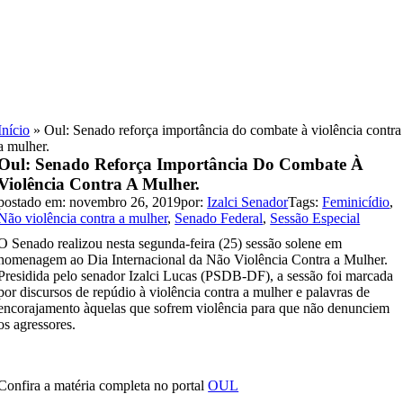
Skip
to
content
Início
»
Oul: Senado reforça importância do combate à violência contra
a mulher.
Oul: Senado Reforça Importância Do Combate À
Violência Contra A Mulher.
postado em: novembro 26, 2019
por:
Izalci Senador
Tags:
Feminicídio
,
Não violência contra a mulher
,
Senado Federal
,
Sessão Especial
O Senado realizou nesta segunda-feira (25) sessão solene em
homenagem ao Dia Internacional da Não Violência Contra a Mulher.
Presidida pelo senador Izalci Lucas (PSDB-DF), a sessão foi marcada
por discursos de repúdio à violência contra a mulher e palavras de
encorajamento àquelas que sofrem violência para que não denunciem
os agressores.
Confira a matéria completa no portal
OUL