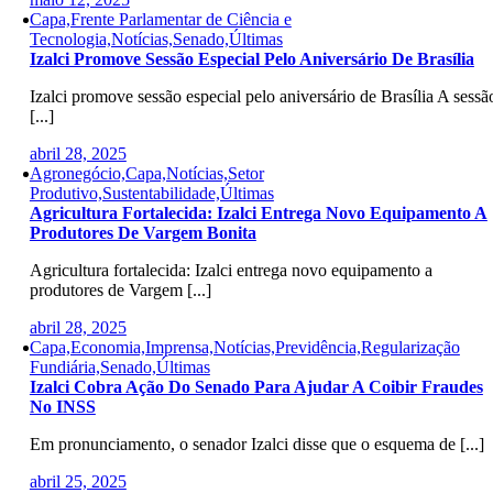
Capa,Frente Parlamentar de Ciência e
Tecnologia,Notícias,Senado,Últimas
Izalci Promove Sessão Especial Pelo Aniversário De Brasília
Izalci promove sessão especial pelo aniversário de Brasília A sessã
[...]
abril 28, 2025
Agronegócio,Capa,Notícias,Setor
Produtivo,Sustentabilidade,Últimas
Agricultura Fortalecida: Izalci Entrega Novo Equipamento A
Produtores De Vargem Bonita
Agricultura fortalecida: Izalci entrega novo equipamento a
produtores de Vargem [...]
abril 28, 2025
Capa,Economia,Imprensa,Notícias,Previdência,Regularização
Fundiária,Senado,Últimas
Izalci Cobra Ação Do Senado Para Ajudar A Coibir Fraudes
No INSS
Em pronunciamento, o senador Izalci disse que o esquema de [...]
abril 25, 2025