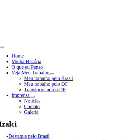
Skip
to
content
Toggle
Navigation
Home
Minha História
O que eu Penso
Veja Meu Trabalho
Meu trabalho pelo Brasil
Meu trabalho pelo DF
Transformando o DF
Imprensa
Notícias
Contato
Galeria
Izalci
Destaque pelo Brasil