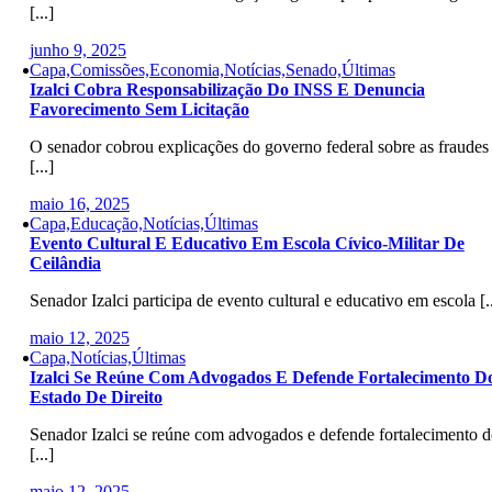
[...]
junho 9, 2025
Capa,Comissões,Economia,Notícias,Senado,Últimas
Izalci Cobra Responsabilização Do INSS E Denuncia
Favorecimento Sem Licitação
O senador cobrou explicações do governo federal sobre as fraudes
[...]
maio 16, 2025
Capa,Educação,Notícias,Últimas
Evento Cultural E Educativo Em Escola Cívico-Militar De
Ceilândia
Senador Izalci participa de evento cultural e educativo em escola [..
maio 12, 2025
Capa,Notícias,Últimas
Izalci Se Reúne Com Advogados E Defende Fortalecimento D
Estado De Direito
Senador Izalci se reúne com advogados e defende fortalecimento 
[...]
maio 12, 2025