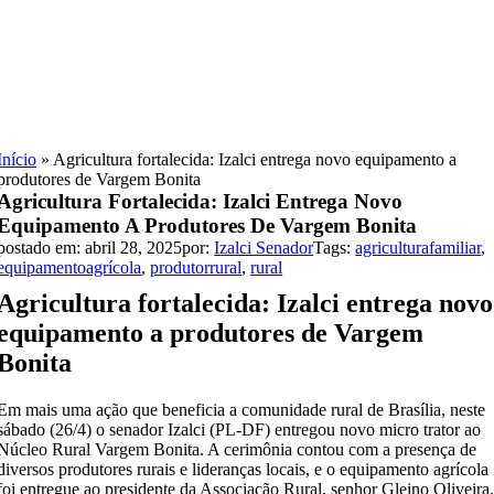
Skip
to
content
Início
»
Agricultura fortalecida: Izalci entrega novo equipamento a
produtores de Vargem Bonita
Agricultura Fortalecida: Izalci Entrega Novo
Equipamento A Produtores De Vargem Bonita
postado em: abril 28, 2025
por:
Izalci Senador
Tags:
agriculturafamiliar
,
equipamentoagrícola
,
produtorrural
,
rural
Agricultura fortalecida: Izalci entrega novo
equipamento a produtores de Vargem
Bonita
Em mais uma ação que beneficia a comunidade rural de Brasília, neste
sábado (26/4) o senador Izalci (PL-DF) entregou novo micro trator ao
Núcleo Rural Vargem Bonita. A cerimônia contou com a presença de
diversos produtores rurais e lideranças locais, e o equipamento agrícola
foi entregue ao presidente da Associação Rural, senhor Gleino Oliveira