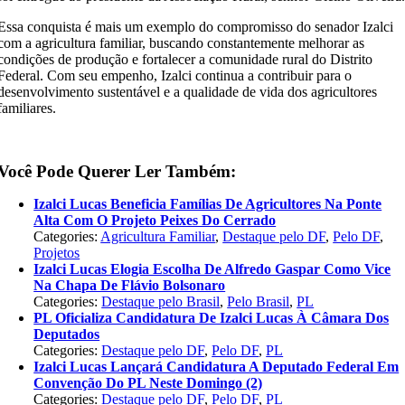
Essa conquista é mais um exemplo do compromisso do senador Izalci
com a agricultura familiar, buscando constantemente melhorar as
condições de produção e fortalecer a comunidade rural do Distrito
Federal. Com seu empenho, Izalci continua a contribuir para o
desenvolvimento sustentável e a qualidade de vida dos agricultores
familiares.
Você Pode Querer Ler Também:
Izalci Lucas Beneficia Famílias De Agricultores Na Ponte
Alta Com O Projeto Peixes Do Cerrado
Categories:
Agricultura Familiar
,
Destaque pelo DF
,
Pelo DF
,
Projetos
Izalci Lucas Elogia Escolha De Alfredo Gaspar Como Vice
Na Chapa De Flávio Bolsonaro
Categories:
Destaque pelo Brasil
,
Pelo Brasil
,
PL
PL Oficializa Candidatura De Izalci Lucas À Câmara Dos
Deputados
Categories:
Destaque pelo DF
,
Pelo DF
,
PL
Izalci Lucas Lançará Candidatura A Deputado Federal Em
Convenção Do PL Neste Domingo (2)
Categories:
Destaque pelo DF
,
Pelo DF
,
PL