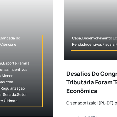
,Bancada do
Capa,Desenvolvimento Ec
Ciência e
Renda,Incentivos Fiscais,
,Esporte,Família
rensa,Incentivos
Desafios Do Cong
ãs,Menor
Tributária Foram 
soas com
,Regularização
Econômica
ca,Senado,Setor
te,Últimas
O senador Izalci (PL-DF) 