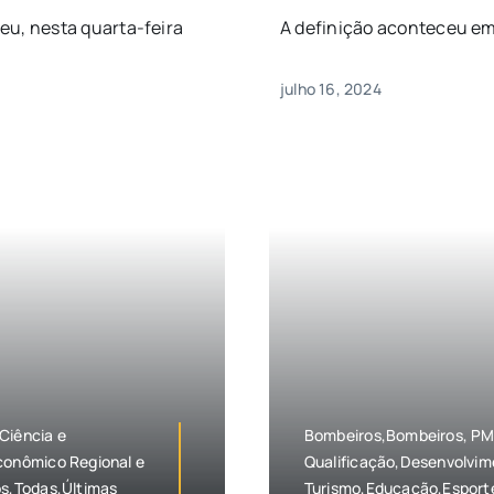
u, nesta quarta-feira
A definição aconteceu em
julho 16, 2024
Ciência e
Bombeiros,Bombeiros, PMs 
onômico Regional e
Qualificação,Desenvolvim
s,Todas,Últimas
Turismo,Educação,Esport