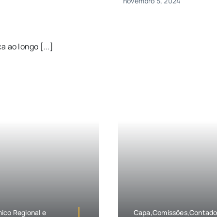
novembro 5, 2024
 ao longo [...]
co Regional e
Capa,Comissões,Contador