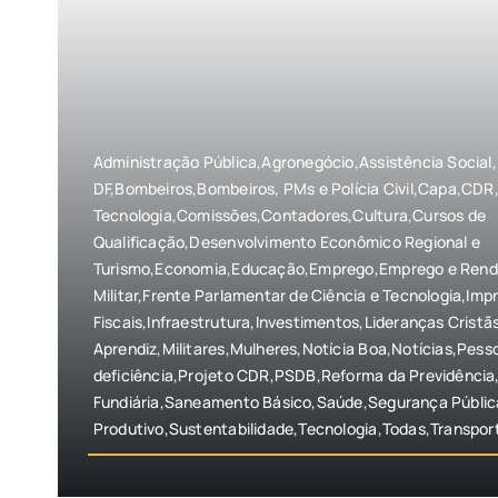
Administração Pública,Agronegócio,Assistência Social
DF,Bombeiros,Bombeiros, PMs e Polícia Civil,Capa,CDR,
Tecnologia,Comissões,Contadores,Cultura,Cursos de
Qualificação,Desenvolvimento Econômico Regional e
Turismo,Economia,Educação,Emprego,Emprego e Renda
Militar,Frente Parlamentar de Ciência e Tecnologia,Imp
Fiscais,Infraestrutura,Investimentos,Lideranças Crist
Aprendiz,Militares,Mulheres,Notícia Boa,Notícias,Pes
deficiência,Projeto CDR,PSDB,Reforma da Previdência
Fundiária,Saneamento Básico,Saúde,Segurança Públi
Produtivo,Sustentabilidade,Tecnologia,Todas,Transpor