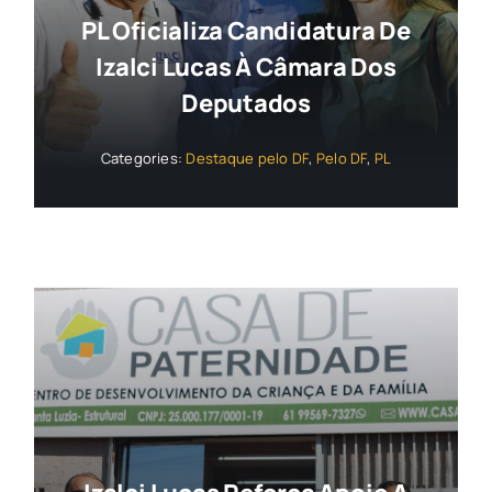
PL Oficializa Candidatura De
Izalci Lucas À Câmara Dos
Deputados
Categories:
Destaque pelo DF
,
Pelo DF
,
PL