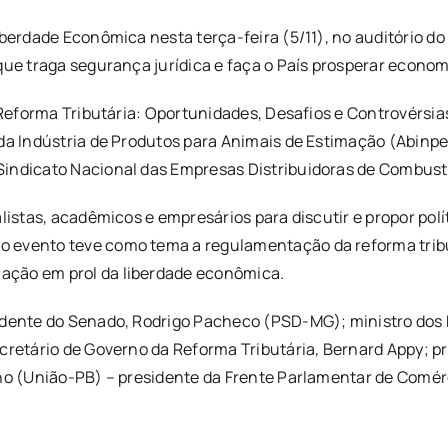
iberdade Econômica nesta terça-feira (5/11), no auditório do
 que traga segurança jurídica e faça o País prosperar econ
na Reforma Tributária: Oportunidades, Desafios e Controvérs
 da Indústria de Produtos para Animais de Estimação (Abinpe
indicato Nacional das Empresas Distribuidoras de Combustí
ialistas, acadêmicos e empresários para discutir e propor p
 evento teve como tema a regulamentação da reforma tribut
ação em prol da liberdade econômica.
idente do Senado, Rodrigo Pacheco (PSD-MG); ministro dos P
ecretário de Governo da Reforma Tributária, Bernard Appy; p
lho (União-PB) – presidente da Frente Parlamentar de Comérc