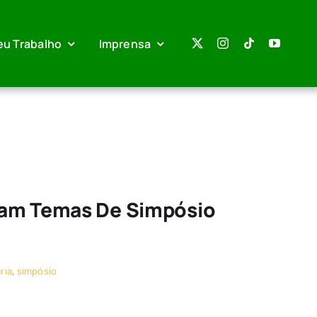
eu Trabalho
Imprensa
ram Temas De Simpósio
ria
,
simpósio