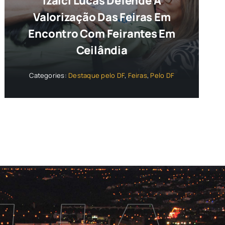
Izalci Lucas Defende A
Valorização Das Feiras Em
Encontro Com Feirantes Em
Ceilândia
Categories:
Destaque pelo DF
,
Feiras
,
Pelo DF