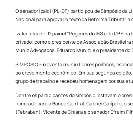
O senador Izalci (PL-DF) participou de Simpósio da L
Nacional para aprovar o texto da Reforma Tributária
Izalci falou no 1° painel “Regimes do IBS e do CBS 
privado; como o presidente da Associação Brasileira
Muniz Advogados, Eduardo Muniz; e o presidente do S
SIMPÓSIO – o evento reuniu líderes políticos, espec
ao crescimento econômico. Em sua segunda edição, o
grupo de trabalho e recebeu homenagem por sua atu
Dentre os participantes do simpósio, estavam o pres
nomeado para o Banco Central, Gabriel Galípolo; o s
(Febraban), Vicente de Chiara e o senador Efraim Fi