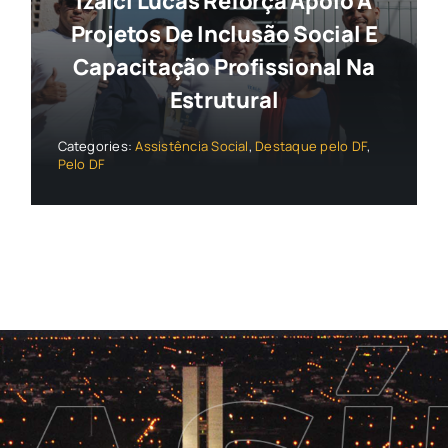
Izalci Lucas Reforça Apoio A
Projetos De Inclusão Social E
Capacitação Profissional Na
Estrutural
Categories:
Assistência Social
,
Destaque pelo DF
,
Pelo DF