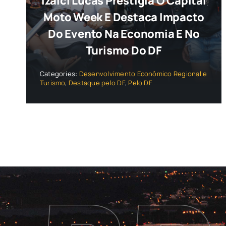
Izalci Lucas Prestigia O Capital
Moto Week E Destaca Impacto
Do Evento Na Economia E No
Turismo Do DF
Categories:
Desenvolvimento Econômico Regional e
Turismo
,
Destaque pelo DF
,
Pelo DF