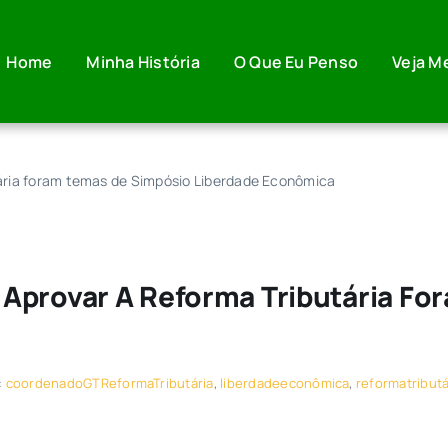
Home
Minha História
O Que Eu Penso
Veja M
ária foram temas de Simpósio Liberdade Econômica
Aprovar A Reforma Tributária Fo
:
coordenadoGTReformaTributária
,
liberdadeeconômica
,
reformatributá