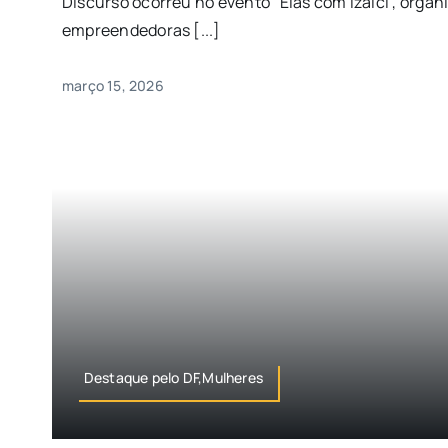
Discurso ocorreu no evento “Elas com Izalci”, organ
empreendedoras [...]
março 15, 2026
Destaque pelo DF,Mulheres