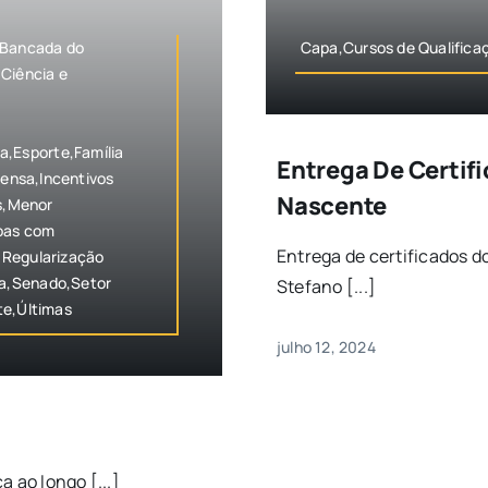
,Bancada do
Capa,Cursos de Qualifica
Ciência e
,Esporte,Família
Entrega De Certif
rensa,Incentivos
Nascente
ãs,Menor
soas com
Entrega de certificados d
,Regularização
ca,Senado,Setor
Stefano [...]
te,Últimas
julho 12, 2024
 ao longo [...]