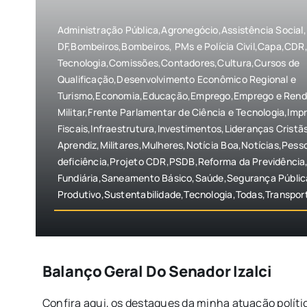
Administração Pública,Agronegócio,Assistência Social
DF,Bombeiros,Bombeiros, PMs e Polícia Civil,Capa,CDR,
Tecnologia,Comissões,Contadores,Cultura,Cursos de
Qualificação,Desenvolvimento Econômico Regional e
Turismo,Economia,Educação,Emprego,Emprego e Renda
Militar,Frente Parlamentar de Ciência e Tecnologia,Imp
Fiscais,Infraestrutura,Investimentos,Lideranças Crist
Aprendiz,Militares,Mulheres,Notícia Boa,Notícias,Pes
deficiência,Projeto CDR,PSDB,Reforma da Previdência
Fundiária,Saneamento Básico,Saúde,Segurança Públi
Produtivo,Sustentabilidade,Tecnologia,Todas,Transpor
Balanço Geral Do Senador Izalci
Confira aqui, os destaques da minha atuação política