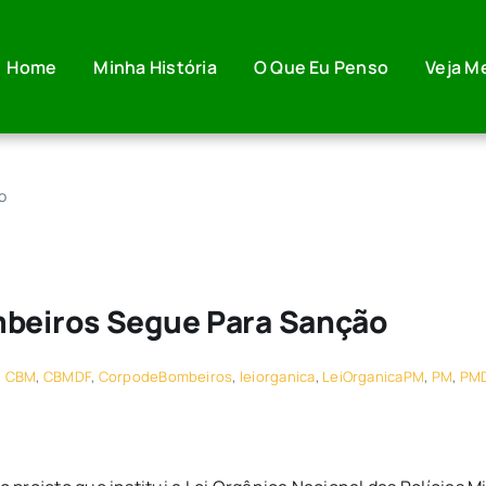
Home
Minha História
O Que Eu Penso
Veja M
o
mbeiros Segue Para Sanção
:
CBM
,
CBMDF
,
CorpodeBombeiros
,
leiorganica
,
LeiOrganicaPM
,
PM
,
PM