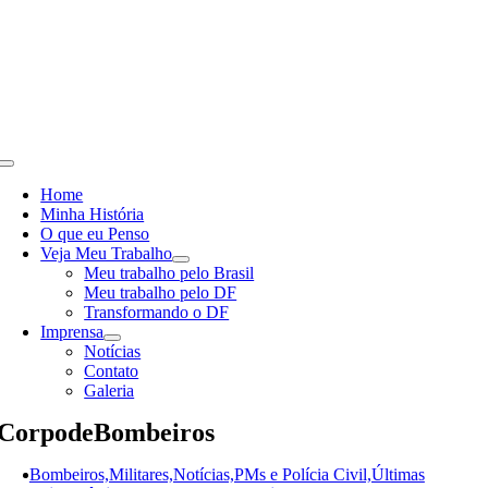
Skip
to
content
Toggle
Navigation
Home
Minha História
O que eu Penso
Veja Meu Trabalho
Meu trabalho pelo Brasil
Meu trabalho pelo DF
Transformando o DF
Imprensa
Notícias
Contato
Galeria
CorpodeBombeiros
Bombeiros,Militares,Notícias,PMs e Polícia Civil,Últimas