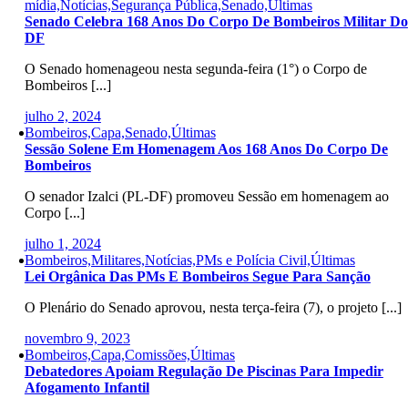
mídia,Notícias,Segurança Pública,Senado,Últimas
Senado Celebra 168 Anos Do Corpo De Bombeiros Militar Do
DF
O Senado homenageou nesta segunda-feira (1°) o Corpo de
Bombeiros [...]
julho 2, 2024
Bombeiros,Capa,Senado,Últimas
Sessão Solene Em Homenagem Aos 168 Anos Do Corpo De
Bombeiros
O senador Izalci (PL-DF) promoveu Sessão em homenagem ao
Corpo [...]
julho 1, 2024
Bombeiros,Militares,Notícias,PMs e Polícia Civil,Últimas
Lei Orgânica Das PMs E Bombeiros Segue Para Sanção
O Plenário do Senado aprovou, nesta terça-feira (7), o projeto [...]
novembro 9, 2023
Bombeiros,Capa,Comissões,Últimas
Debatedores Apoiam Regulação De Piscinas Para Impedir
Afogamento Infantil