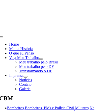
Skip
to
content
Toggle
Navigation
Home
Minha História
O que eu Penso
Veja Meu Trabalho
Meu trabalho pelo Brasil
Meu trabalho pelo DF
Transformando o DF
Imprensa
Notícias
Contato
Galeria
CBM
Bombeiros,Bombeiros, PMs e Polícia Civil,Militares,Na