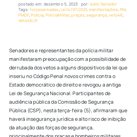
postado em: dezembro 5, 2023
por:
Izalci Senador
Tags:
forçasarmadas
,
Lei14.197/2021
,
manifestações
,
PM
,
PMDF
,
Policia
,
PolíciaMilitar
,
praças
,
segurança
,
veto46
,
Veto46/21
Senadores e representantes da polícia militar
manifestaram preocupação com a possibilidade de
derrubada dos vetos a alguns dispositivos da lei que
inseriu no Código Penal novos crimes contra o
Estado democrático de direito e revogou a antiga
Lei de Segurança Nacional. Participantes de
audiência pública da Comissão de Segurança
Pública (CSP), nesta terça-feira (5), afirmaram que
haverá insegurança jurídica e alto risco de inibição
da atuação das forças de segurança,
principalmente dos praças e bombeiros militares,