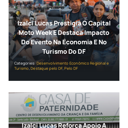
Izalci Lucas Prestigia O Capital
Moto Week E Destaca Impacto
Do Evento Na Economia E No
Turismo Do DF
Categories:
Desenvolvimento Econômico Regional e
Turismo
,
Destaque pelo DF
,
Pelo DF
Izalci Lucas Reforça Apoio A