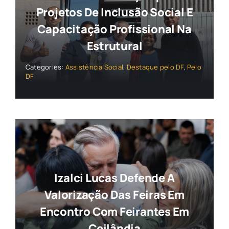
Projetos De Inclusão Social E
Capacitação Profissional Na
Estrutural
Categories:
Assistência Social
,
Destaque pelo DF
,
Pelo
DF
Izalci Lucas Defende A
Valorização Das Feiras Em
Encontro Com Feirantes Em
Ceilândia