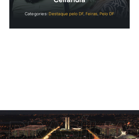
Categories:
Destaque pelo DF
,
Feiras
,
Pelo DF