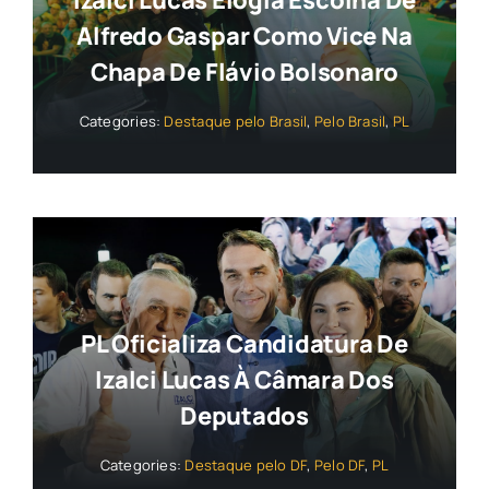
Izalci Lucas Elogia Escolha De
Alfredo Gaspar Como Vice Na
Chapa De Flávio Bolsonaro
Categories:
Destaque pelo Brasil
,
Pelo Brasil
,
PL
PL Oficializa Candidatura De
Izalci Lucas À Câmara Dos
Deputados
Categories:
Destaque pelo DF
,
Pelo DF
,
PL