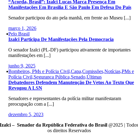
“Acorda, Brasil”: Izalci Lucas Marca Presença Em
Manifestações Em Brasília E São Paulo Em Defesa Do País
Senador participou do ato pela manhã, em frente ao Museu [...]
março 1, 2026
Pelo Brasil
Izalci Participa De Manifestações Pela Democracia
O senador Izalci (PL-DF) participou ativamente de importantes
manifestações em [...]
junho 9, 2025
Bombeiros, PMs e Polícia Civil,Capa,Comissões,Notícias,PMs e
Polícia Civil,Segurança Pública,Senado,Últimas
Debatedores Defendem Manutenção De Vetos Ao Texto Que
Revogou A LSN
Senadores e representantes da polícia militar manifestaram
preocupação com a [...]
dezembro 5, 2023
Izalci – Senador da República Federativa do Brasil
@2025 | Todo
os direitos Reservados