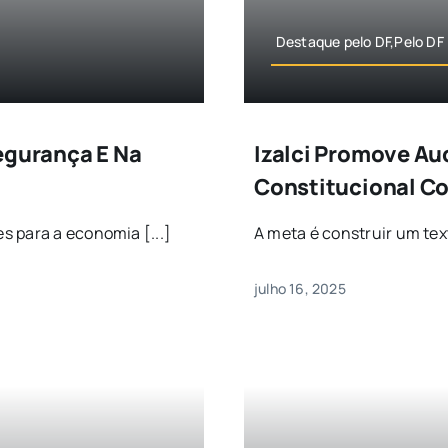
Destaque pelo DF,Pelo DF
egurança E Na
Izalci Promove Au
a
Constitucional C
s para a economia [...]
A meta é construir um tex
julho 16, 2025