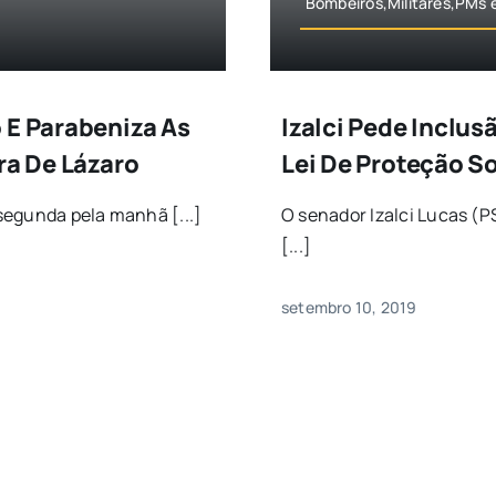
Bombeiros,Militares,PMs e 
 E Parabeniza As
Izalci Pede Inclu
ra De Lázaro
Lei De Proteção S
segunda pela manhã [...]
O senador Izalci Lucas (P
[...]
setembro 10, 2019