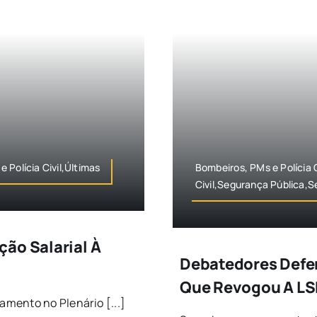
Polícia Civil,Últimas
Bombeiros, PMs e Polícia 
Civil,Segurança Pública,
ão Salarial À
Debatedores Defe
Que Revogou A L
mento no Plenário [...]