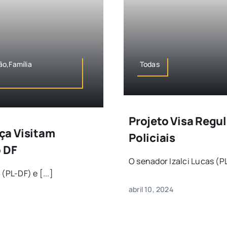
ão,Família
Todas
Projeto Visa Regu
ça Visitam
Policiais
o DF
O senador Izalci Lucas (PL
(PL-DF) e [...]
abril 10, 2024