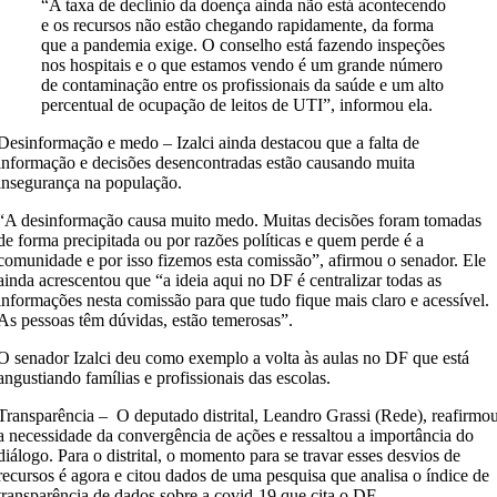
“A taxa de declínio da doença ainda não está acontecendo
e os recursos não estão chegando rapidamente, da forma
que a pandemia exige. O conselho está fazendo inspeções
nos hospitais e o que estamos vendo é um grande número
de contaminação entre os profissionais da saúde e um alto
percentual de ocupação de leitos de UTI”, informou ela.
Desinformação e medo – Izalci ainda destacou que a falta de
informação e decisões desencontradas estão causando muita
insegurança na população.
“A desinformação causa muito medo. Muitas decisões foram tomadas
de forma precipitada ou por razões políticas e quem perde é a
comunidade e por isso fizemos esta comissão”, afirmou o senador. Ele
ainda acrescentou que “a ideia aqui no DF é centralizar todas as
informações nesta comissão para que tudo fique mais claro e acessível.
As pessoas têm dúvidas, estão temerosas”.
O senador Izalci deu como exemplo a volta às aulas no DF que está
angustiando famílias e profissionais das escolas.
Transparência – O deputado distrital, Leandro Grassi (Rede), reafirmo
a necessidade da convergência de ações e ressaltou a importância do
diálogo. Para o distrital, o momento para se travar esses desvios de
recursos é agora e citou dados de uma pesquisa que analisa o índice de
transparência de dados sobre a covid-19 que cita o DF.