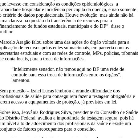
que levasse em consideração as condições epidemiológicas, a
capacidade hospitalar e incidência per capita da doença, e não somente
o critério de dados populacionais. Houve evolução, mas ainda não há
uma clareza na questão da transferência de recursos para o
financiamento de fundos estaduais, municipais e do DF”, disse o
auditor.
Marcelo Aragão falou sobre uma das ações do órgão voltada para a
aplicação de recursos pelos entes subnacionais, em parceria com as
secretarias estaduais e com as redes de controle, MPs, policias, tribunai
de conta locais, para a troca de informações.
“Infelizmente senador, não temos aqui no DF uma rede de
controle para essa troca de informações entre os órgãos”,
lamentou.
Sem proteção – Izalci Lucas lembrou a grande dificuldade dos
profissionais de saúde para conseguirem fazer a testagem obrigatória e
terem acesso a equipamentos de proteção, já previstos em lei.
Sobre isso, Jeovânia Rodrigues Silva, presidente do Conselho de Saúd
do Distrito Federal, avaliou a importância da testagem segura, pois há
um nível alto de adoecimento dos profissionais da saúde e existe um
conjunto de fatores preocupantes para o conselho.