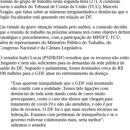
reunião do grupo de trabalho nesta segunda-feira (27). A comissão
ouviu o auditor do Tribunal de Contas da União (TCU), Marcelo
Aragão, que falou sobre as inúmeras irregularidades e denúncias que o
órgão fiscalizador está apurando em relação ao DF.
Em virtude da grave situação relatada pelo auditor, a comissão decidiu
que a reunião de trabalho na próxima semana terá como objetivo defini
estratégias e procedimentos, com a participação do MPDFT, TCU,
além de representantes do Ministério Público do Trabalho, do
Congresso Nacional e da Câmara Legislativa.
O senador Izalci Lucas (PSDB/DF) ressaltou que os recursos não estão
chegando e nem são suficientes para as demandas da rede pública de
saúde do DF. Segundo o parlamentar, foram destinados cerca de R$
190 milhões para o GDF atuar no enfrentamento da doença.
“Essa aparente tranquilidade que o GDF está mostrando
não condiz com a realidade. Temos tido ligações com
denúncias de toda sorte dando conta de casos muito
preocupantes, como o caso dos idosos que chegam para
tratamento de covid-19 e não são atendidos, e não é por
falta de recursos. O DF foi o que mais recebeu recursos na
federação. Estamos com problemas de transparência e se o
governo estivesse colaborando mais, seria melhor”,
salientou o senador.