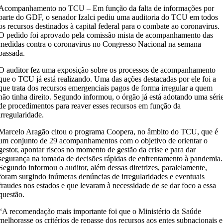
Acompanhamento no TCU – Em função da falta de informações por
parte do GDF, o senador Izalci pediu uma auditoria do TCU em todos
os recursos destinados à capital federal para o combate ao coronavirus.
O pedido foi aprovado pela comissão mista de acompanhamento das
medidas contra o coronavirus no Congresso Nacional na semana
passada.
O auditor fez uma exposição sobre os processos de acompanhamento
que o TCU já está realizando. Uma das ações destacadas por ele foi a
que trata dos recursos emergenciais pagos de forma irregular a quem
não tinha direito. Segundo informou, o órgão já está adotando uma séri
de procedimentos para reaver esses recursos em função da
irregularidade.
Marcelo Aragão citou o programa Coopera, no âmbito do TCU, que é
um conjunto de 29 acompanhamentos com o objetivo de orientar o
gestor, apontar riscos no momento de gestão da crise e para dar
segurança na tomada de decisões rápidas de enfrentamento à pandemia.
Segundo informou o auditor, além dessas diretrizes, paralelamente,
foram surgindo inúmeras denúncias de irregularidades e eventuais
fraudes nos estados e que levaram à necessidade de se dar foco a essa
questão.
“A recomendação mais importante foi que o Ministério da Saúde
melhorasse os critérios de repasse dos recursos aos entes subnacionais e