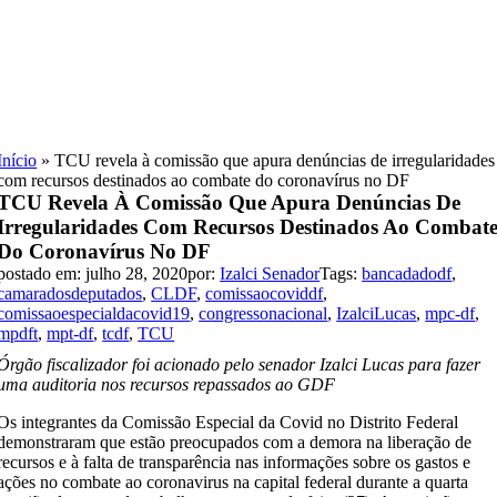
Skip
to
content
Início
»
TCU revela à comissão que apura denúncias de irregularidades
com recursos destinados ao combate do coronavírus no DF
TCU Revela À Comissão Que Apura Denúncias De
Irregularidades Com Recursos Destinados Ao Combat
Do Coronavírus No DF
postado em: julho 28, 2020
por:
Izalci Senador
Tags:
bancadadodf
,
camaradosdeputados
,
CLDF
,
comissaocoviddf
,
comissaoespecialdacovid19
,
congressonacional
,
IzalciLucas
,
mpc-df
,
mpdft
,
mpt-df
,
tcdf
,
TCU
Órgão fiscalizador foi acionado pelo senador Izalci Lucas para fazer
uma auditoria nos recursos repassados ao GDF
Os integrantes da Comissão Especial da Covid no Distrito Federal
demonstraram que estão preocupados com a demora na liberação de
recursos e à falta de transparência nas informações sobre os gastos e
ações no combate ao coronavirus na capital federal durante a quarta