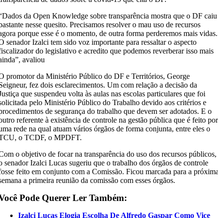
“Dados da Open Knowledge sobre transparência mostra que o DF caiu
bastante nesse quesito. Precisamos resolver o mau uso de recursos
agora porque esse é o momento, de outra forma perderemos mais vidas.
O senador Izalci tem sido voz importante para ressaltar o aspecto
fiscalizador do legislativo e acredito que podemos reverberar isso mais
ainda”, avaliou
O promotor da Ministério Público do DF e Territórios, George
Seigneur, fez dois esclarecimentos. Um com relação a decisão da
Justiça que suspendeu volta às aulas nas escolas particulares que foi
solicitada pelo Ministério Público do Trabalho devido aos critérios e
procedimentos de segurança do trabalho que devem ser adotados. E o
outro referente à existência de controle na gestão pública que é feito po
uma rede na qual atuam vários órgãos de forma conjunta, entre eles o
TCU, o TCDF, o MPDFT.
Com o objetivo de focar na transparência do uso dos recursos públicos,
o senador Izalci Lucas sugeriu que o trabalho dos órgãos de controle
fosse feito em conjunto com a Comissão. Ficou marcada para a próxim
semana a primeira reunião da comissão com esses órgãos.
Você Pode Querer Ler Também:
Izalci Lucas Elogia Escolha De Alfredo Gaspar Como Vice