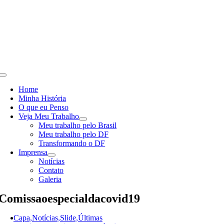
Skip
to
content
Toggle
Navigation
Home
Minha História
O que eu Penso
Veja Meu Trabalho
Meu trabalho pelo Brasil
Meu trabalho pelo DF
Transformando o DF
Imprensa
Notícias
Contato
Galeria
Comissaoespecialdacovid19
Capa,Notícias,Slide,Últimas