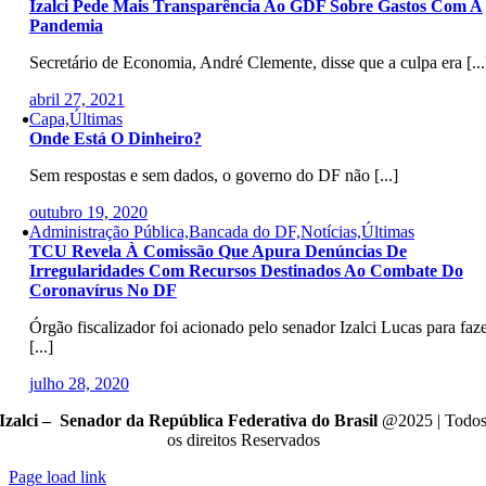
Izalci Pede Mais Transparência Ao GDF Sobre Gastos Com A
Pandemia
Secretário de Economia, André Clemente, disse que a culpa era [...
abril 27, 2021
Capa,Últimas
Onde Está O Dinheiro?
Sem respostas e sem dados, o governo do DF não [...]
outubro 19, 2020
Administração Pública,Bancada do DF,Notícias,Últimas
TCU Revela À Comissão Que Apura Denúncias De
Irregularidades Com Recursos Destinados Ao Combate Do
Coronavírus No DF
Órgão fiscalizador foi acionado pelo senador Izalci Lucas para faz
[...]
julho 28, 2020
Izalci – Senador da República Federativa do Brasil
@2025 | Todo
os direitos Reservados
Page load link