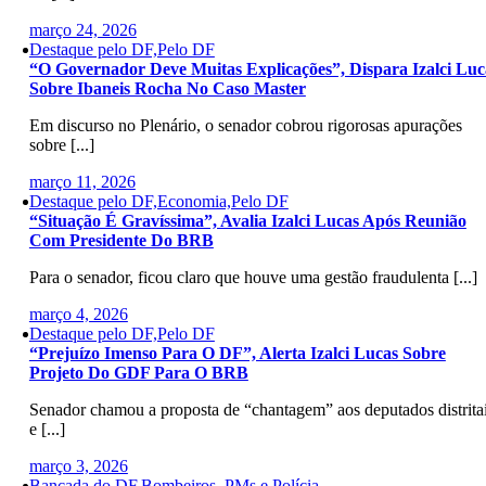
março 24, 2026
Destaque pelo DF,Pelo DF
“O Governador Deve Muitas Explicações”, Dispara Izalci Luc
Sobre Ibaneis Rocha No Caso Master
Em discurso no Plenário, o senador cobrou rigorosas apurações
sobre [...]
março 11, 2026
Destaque pelo DF,Economia,Pelo DF
“Situação É Gravíssima”, Avalia Izalci Lucas Após Reunião
Com Presidente Do BRB
Para o senador, ficou claro que houve uma gestão fraudulenta [...]
março 4, 2026
Destaque pelo DF,Pelo DF
“Prejuízo Imenso Para O DF”, Alerta Izalci Lucas Sobre
Projeto Do GDF Para O BRB
Senador chamou a proposta de “chantagem” aos deputados distrita
e [...]
março 3, 2026
Bancada do DF,Bombeiros, PMs e Polícia