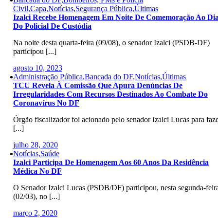
Civil,Capa,Notícias,Segurança Pública,Últimas
Izalci Recebe Homenagem Em Noite De Comemoração Ao Di
Do Policial De Custódia
Na noite desta quarta-feira (09/08), o senador Izalci (PSDB-DF)
participou [...]
agosto 10, 2023
Administração Pública,Bancada do DF,Notícias,Últimas
TCU Revela À Comissão Que Apura Denúncias De
Irregularidades Com Recursos Destinados Ao Combate Do
Coronavírus No DF
Órgão fiscalizador foi acionado pelo senador Izalci Lucas para faz
[...]
julho 28, 2020
Notícias,Saúde
Izalci Participa De Homenagem Aos 60 Anos Da Residência
Médica No DF
O Senador Izalci Lucas (PSDB/DF) participou, nesta segunda-feir
(02/03), no [...]
março 2, 2020