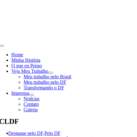
Skip
to
content
Toggle
Navigation
Home
Minha História
O que eu Penso
Veja Meu Trabalho
Meu trabalho pelo Brasil
Meu trabalho pelo DF
Transformando o DF
Imprensa
Notícias
Contato
Galeria
CLDF
Destaque pelo DF,Pelo DF