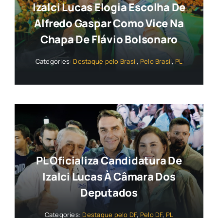
Izalci Lucas Elogia Escolha De
Alfredo Gaspar Como Vice Na
Chapa De Flávio Bolsonaro
Categories:
Destaque pelo Brasil
,
Pelo Brasil
,
PL
PL Oficializa Candidatura De
Izalci Lucas À Câmara Dos
Deputados
Categories:
Destaque pelo DF
,
Pelo DF
,
PL