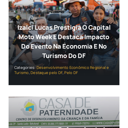
Izalci Lucas Prestigia O Capital
Moto Week E Destaca Impacto
Do Evento Na Economia E No
Turismo Do DF
Categories:
Desenvolvimento Econômico Regional e
Turismo
,
Destaque pelo DF
,
Pelo DF