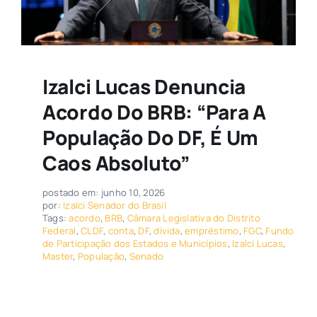
Izalci Lucas Denuncia
Acordo Do BRB: “Para A
População Do DF, É Um
Caos Absoluto”
postado em: junho 10, 2026
por:
Izalci Senador do Brasil
Tags:
acordo
,
BRB
,
Câmara Legislativa do Distrito
Federal
,
CLDF
,
conta
,
DF
,
dívida
,
empréstimo
,
FGC
,
Fundo
de Participação dos Estados e Municípios
,
Izalci Lucas
,
Master
,
População
,
Senado