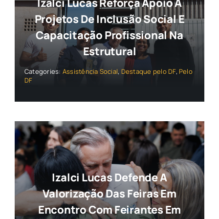
Izalci Lucas Reforça Apoio A
Projetos De Inclusão Social E
Capacitação Profissional Na
Estrutural
Categories:
Assistência Social
,
Destaque pelo DF
,
Pelo
DF
Izalci Lucas Defende A
Valorização Das Feiras Em
Encontro Com Feirantes Em