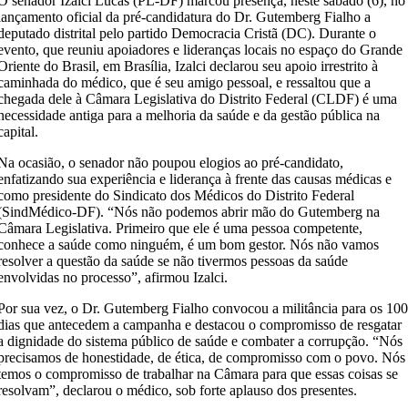
O senador Izalci Lucas (PL-DF) marcou presença, neste sábado (6), no
lançamento oficial da pré-candidatura do Dr. Gutemberg Fialho a
deputado distrital pelo partido Democracia Cristã (DC). Durante o
evento, que reuniu apoiadores e lideranças locais no espaço do Grande
Oriente do Brasil, em Brasília, Izalci declarou seu apoio irrestrito à
caminhada do médico, que é seu amigo pessoal, e ressaltou que a
chegada dele à Câmara Legislativa do Distrito Federal (CLDF) é uma
necessidade antiga para a melhoria da saúde e da gestão pública na
capital.
Na ocasião, o senador não poupou elogios ao pré-candidato,
enfatizando sua experiência e liderança à frente das causas médicas e
como presidente do Sindicato dos Médicos do Distrito Federal
(SindMédico-DF). “Nós não podemos abrir mão do Gutemberg na
Câmara Legislativa. Primeiro que ele é uma pessoa competente,
conhece a saúde como ninguém, é um bom gestor. Nós não vamos
resolver a questão da saúde se não tivermos pessoas da saúde
envolvidas no processo”, afirmou Izalci.
Por sua vez, o Dr. Gutemberg Fialho convocou a militância para os 10
dias que antecedem a campanha e destacou o compromisso de resgatar
a dignidade do sistema público de saúde e combater a corrupção. “Nós
precisamos de honestidade, de ética, de compromisso com o povo. Nós
temos o compromisso de trabalhar na Câmara para que essas coisas se
resolvam”, declarou o médico, sob forte aplauso dos presentes.