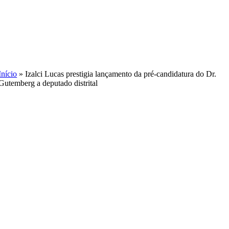
Skip
to
content
Início
»
Izalci Lucas prestigia lançamento da pré-candidatura do Dr.
Gutemberg a deputado distrital