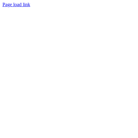
Page load link
Go
to
Top