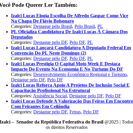
Você Pode Querer Ler Também:
Izalci Lucas Elogia Escolha De Alfredo Gaspar Como Vice
Na Chapa De Flávio Bolsonaro
Categories:
Destaque pelo Brasil
,
Pelo Brasil
,
PL
PL Oficializa Candidatura De Izalci Lucas À Câmara Dos
Deputados
Categories:
Destaque pelo DF
,
Pelo DF
,
PL
Izalci Lucas Lançará Candidatura A Deputado Federal Em
Convenção Do PL Neste Domingo (2)
Categories:
Destaque pelo DF
,
Pelo DF
,
PL
Izalci Lucas Prestigia O Capital Moto Week E Destaca
Impacto Do Evento Na Economia E No Turismo Do DF
Categories:
Desenvolvimento Econômico Regional e Turismo
,
Destaque pelo DF
,
Pelo DF
Izalci Lucas Reforça Apoio A Projetos De Inclusão Social E
Capacitação Profissional Na Estrutural
Categories:
Assistência Social
,
Destaque pelo DF
,
Pelo DF
Izalci Lucas Defende A Valorização Das Feiras Em Encontr
Com Feirantes Em Ceilândia
Categories:
Destaque pelo DF
,
Feiras
,
Pelo DF
Izalci – Senador da República Federativa do Brasil
@2025 | Todo
os direitos Reservados