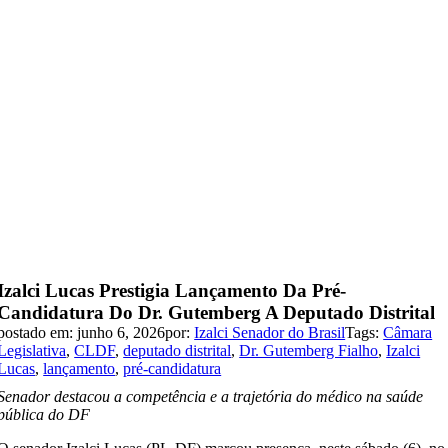
Izalci Lucas Prestigia Lançamento Da Pré-
Candidatura Do Dr. Gutemberg A Deputado Distrital
postado em: junho 6, 2026
por:
Izalci Senador do Brasil
Tags:
Câmara
Legislativa
,
CLDF
,
deputado distrital
,
Dr. Gutemberg Fialho
,
Izalci
Lucas
,
lançamento
,
pré-candidatura
Senador destacou a competência e a trajetória do médico na saúde
pública do DF