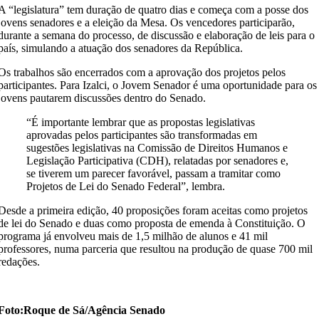
A “legislatura” tem duração de quatro dias e começa com a posse dos
jovens senadores e a eleição da Mesa. Os vencedores participarão,
durante a semana do processo, de discussão e elaboração de leis para o
país, simulando a atuação dos senadores da República.
Os trabalhos são encerrados com a aprovação dos projetos pelos
participantes. Para Izalci, o Jovem Senador é uma oportunidade para os
jovens pautarem discussões dentro do Senado.
“É importante lembrar que as propostas legislativas
aprovadas pelos participantes são transformadas em
sugestões legislativas na Comissão de Direitos Humanos e
Legislação Participativa (CDH), relatadas por senadores e,
se tiverem um parecer favorável, passam a tramitar como
Projetos de Lei do Senado Federal”, lembra.
Desde a primeira edição, 40 proposições foram aceitas como projetos
de lei do Senado e duas como proposta de emenda à Constituição. O
programa já envolveu mais de 1,5 milhão de alunos e 41 mil
professores, numa parceria que resultou na produção de quase 700 mil
redações.
Foto:Roque de Sá/Agência Senado