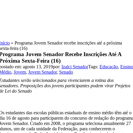
Skip
to
content
Início
»
Programa Jovem Senador recebe inscrições até a próxima
sexta-feira (16)
Programa Jovem Senador Recebe Inscrições Até A
Próxima Sexta-Feira (16)
postado em: agosto 13, 2019
por:
Izalci Senador
Tags:
Educação
,
Ensin
Médio
,
Jovem
,
Jovem Senador
,
Senado
Estudantes serão selecionados para vivenciarem a rotina dos
senadores. Proposições dos jovens participantes podem virar Projetos
de Lei do Senado
Os estudantes das escolas públicas estaduais de ensino médio têm até o
dia 16 de agosto para participarem do concurso de redação do program
Jovem Senador. Criado em 2008, o programa seleciona anualmente 27
alunos, um de cada unidade da Federação, para conhecerem o