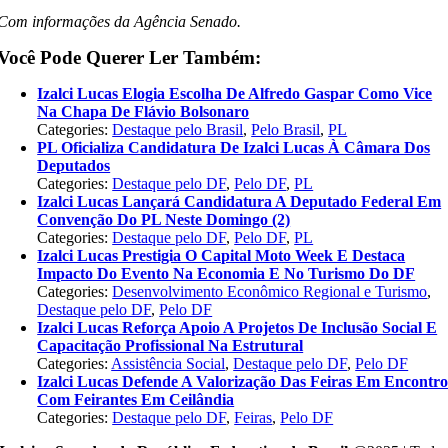
Com informações da Agência Senado.
Você Pode Querer Ler Também:
Izalci Lucas Elogia Escolha De Alfredo Gaspar Como Vice
Na Chapa De Flávio Bolsonaro
Categories:
Destaque pelo Brasil
,
Pelo Brasil
,
PL
PL Oficializa Candidatura De Izalci Lucas À Câmara Dos
Deputados
Categories:
Destaque pelo DF
,
Pelo DF
,
PL
Izalci Lucas Lançará Candidatura A Deputado Federal Em
Convenção Do PL Neste Domingo (2)
Categories:
Destaque pelo DF
,
Pelo DF
,
PL
Izalci Lucas Prestigia O Capital Moto Week E Destaca
Impacto Do Evento Na Economia E No Turismo Do DF
Categories:
Desenvolvimento Econômico Regional e Turismo
,
Destaque pelo DF
,
Pelo DF
Izalci Lucas Reforça Apoio A Projetos De Inclusão Social E
Capacitação Profissional Na Estrutural
Categories:
Assistência Social
,
Destaque pelo DF
,
Pelo DF
Izalci Lucas Defende A Valorização Das Feiras Em Encontr
Com Feirantes Em Ceilândia
Categories:
Destaque pelo DF
,
Feiras
,
Pelo DF