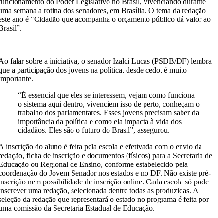
funcionamento do Poder Legislativo no Brasil, vivenciando durante
uma semana a rotina dos senadores, em Brasília. O tema da redação
este ano é “Cidadão que acompanha o orçamento público dá valor ao
Brasil”.
Ao falar sobre a iniciativa, o senador Izalci Lucas (PSDB/DF) lembra
que a participação dos jovens na política, desde cedo, é muito
importante.
“É essencial que eles se interessem, vejam como funciona
o sistema aqui dentro, vivenciem isso de perto, conheçam o
trabalho dos parlamentares. Esses jovens precisam saber da
importância da política e como ela impacta à vida dos
cidadãos. Eles são o futuro do Brasil”, assegurou.
A inscrição do aluno é feita pela escola e efetivada com o envio da
redação, ficha de inscrição e documentos (físicos) para a Secretaria de
Educação ou Regional de Ensino, conforme estabelecido pela
coordenação do Jovem Senador nos estados e no DF. Não existe pré-
inscrição nem possibilidade de inscrição online. Cada escola só pode
inscrever uma redação, selecionada dentre todas as produzidas. A
seleção da redação que representará o estado no programa é feita por
uma comissão da Secretaria Estadual de Educação.