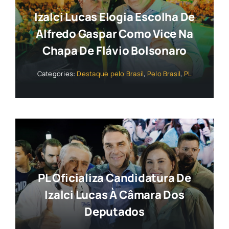
Izalci Lucas Elogia Escolha De
Alfredo Gaspar Como Vice Na
Chapa De Flávio Bolsonaro
Categories:
Destaque pelo Brasil
,
Pelo Brasil
,
PL
PL Oficializa Candidatura De
Izalci Lucas À Câmara Dos
Deputados