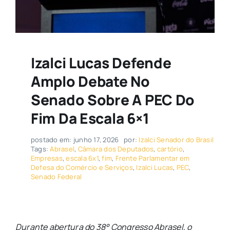
Izalci Lucas Defende
Amplo Debate No
Senado Sobre A PEC Do
Fim Da Escala 6×1
postado em: junho 17, 2026
por:
Izalci Senador do Brasil
Tags:
Abrasel
,
Câmara dos Deputados
,
cartório
,
Empresas
,
escala 6x1
,
fim
,
Frente Parlamentar em
Defesa do Comércio e Serviços
,
Izalci Lucas
,
PEC
,
Senado Federal
Durante abertura do 38° Congresso Abrasel, o