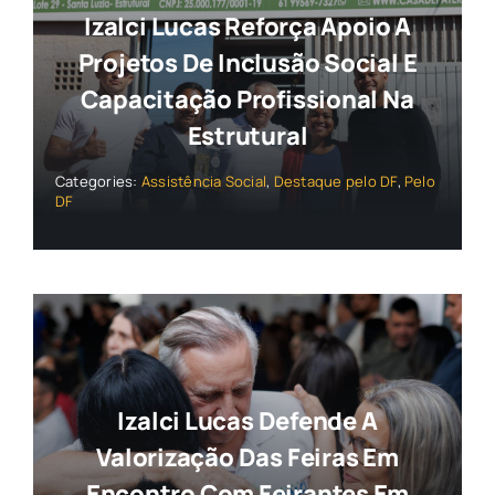
Izalci Lucas Reforça Apoio A
Projetos De Inclusão Social E
Capacitação Profissional Na
Estrutural
Categories:
Assistência Social
,
Destaque pelo DF
,
Pelo
DF
Izalci Lucas Defende A
Valorização Das Feiras Em
Encontro Com Feirantes Em