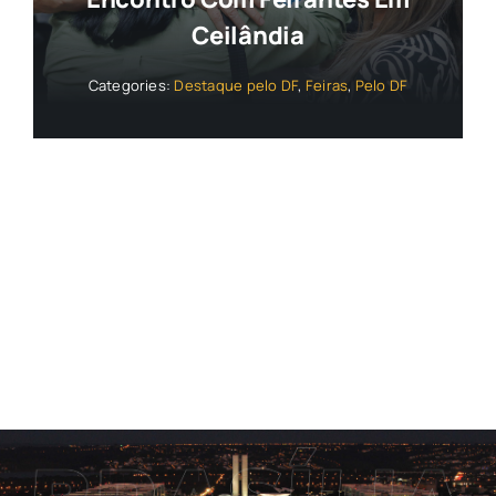
Ceilândia
Categories:
Destaque pelo DF
,
Feiras
,
Pelo DF