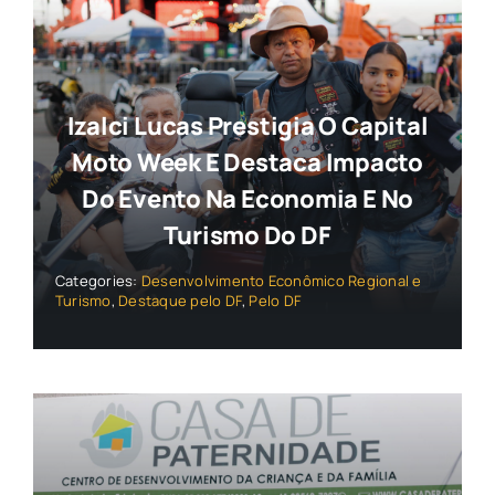
Izalci Lucas Prestigia O Capital
Moto Week E Destaca Impacto
Do Evento Na Economia E No
Turismo Do DF
Categories:
Desenvolvimento Econômico Regional e
Turismo
,
Destaque pelo DF
,
Pelo DF