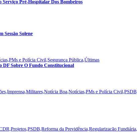
 Serviço Pré-Hospitalar Dos Bombeiros
m Sessão Solene
ias,PMs e Polícia Civil,Segurança Pública,Últimas
o DF Sobre O Fundo Constitucional
s,Imprensa,Militares,Notícia Boa,Notícias,PMs e Polícia Civil,PSDB
to CDR,Projetos,PSDB,Reforma da Previdência,Regularização Fundiária