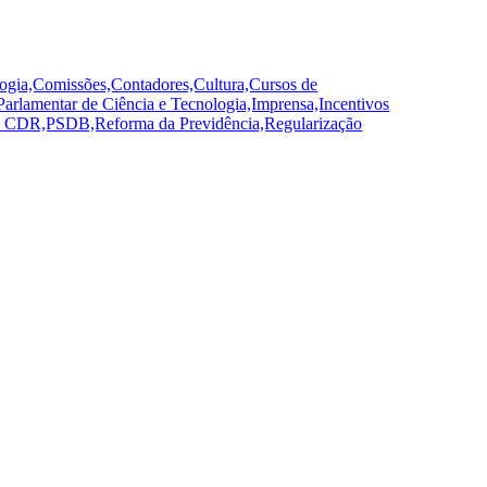
ogia,Comissões,Contadores,Cultura,Cursos de
rlamentar de Ciência e Tecnologia,Imprensa,Incentivos
ojeto CDR,PSDB,Reforma da Previdência,Regularização