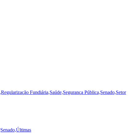
,Regularização Fundiária,Saúde,Segurança Pública,Senado,Setor
,Senado,Últimas