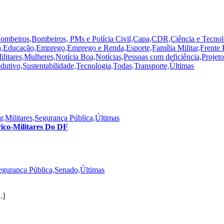
Bombeiros,Bombeiros, PMs e Polícia Civil,Capa,CDR,Ciência e Tecnol
ducação,Emprego,Emprego e Renda,Esporte,Família Militar,Frente Pa
,Militares,Mulheres,Notícia Boa,Notícias,Pessoas com deficiência,Pr
utivo,Sustentabilidade,Tecnologia,Todas,Transporte,Últimas
r,Militares,Segurança Pública,Últimas
ico-Militares Do DF
Segurança Pública,Senado,Últimas
.]