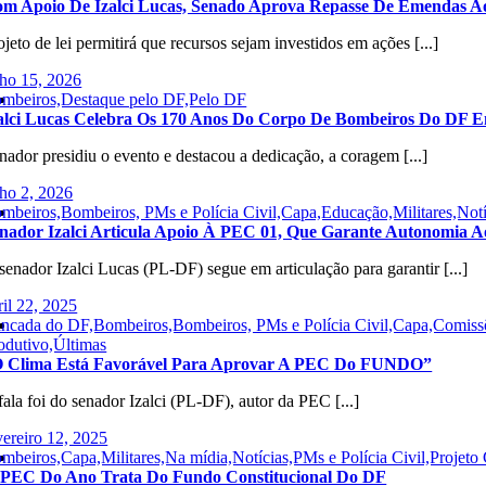
m Apoio De Izalci Lucas, Senado Aprova Repasse De Emendas Ao
ojeto de lei permitirá que recursos sejam investidos em ações [...]
lho 15, 2026
mbeiros,Destaque pelo DF,Pelo DF
alci Lucas Celebra Os 170 Anos Do Corpo De Bombeiros Do DF E
nador presidiu o evento e destacou a dedicação, a coragem [...]
lho 2, 2026
mbeiros,Bombeiros, PMs e Polícia Civil,Capa,Educação,Militares,Notíc
nador Izalci Articula Apoio À PEC 01, Que Garante Autonomia A
senador Izalci Lucas (PL-DF) segue em articulação para garantir [...]
ril 22, 2025
ncada do DF,Bombeiros,Bombeiros, PMs e Polícia Civil,Capa,Comissõe
odutivo,Últimas
 Clima Está Favorável Para Aprovar A PEC Do FUNDO”
fala foi do senador Izalci (PL-DF), autor da PEC [...]
vereiro 12, 2025
mbeiros,Capa,Militares,Na mídia,Notícias,PMs e Polícia Civil,Proje
 PEC Do Ano Trata Do Fundo Constitucional Do DF