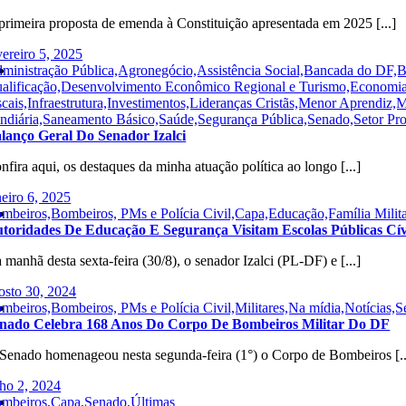
primeira proposta de emenda à Constituição apresentada em 2025 [...]
vereiro 5, 2025
ministração Pública,Agronegócio,Assistência Social,Bancada do DF,
alificação,Desenvolvimento Econômico Regional e Turismo,Economia,E
scais,Infraestrutura,Investimentos,Lideranças Cristãs,Menor Aprendiz
ndiária,Saneamento Básico,Saúde,Segurança Pública,Senado,Setor Prod
lanço Geral Do Senador Izalci
nfira aqui, os destaques da minha atuação política ao longo [...]
neiro 6, 2025
mbeiros,Bombeiros, PMs e Polícia Civil,Capa,Educação,Família Milita
toridades De Educação E Segurança Visitam Escolas Públicas Cív
 manhã desta sexta-feira (30/8), o senador Izalci (PL-DF) e [...]
osto 30, 2024
mbeiros,Bombeiros, PMs e Polícia Civil,Militares,Na mídia,Notícias,
nado Celebra 168 Anos Do Corpo De Bombeiros Militar Do DF
Senado homenageou nesta segunda-feira (1°) o Corpo de Bombeiros [..
lho 2, 2024
mbeiros,Capa,Senado,Últimas