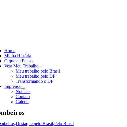
Skip
to
content
ggle
vigation
Home
Minha História
O que eu Penso
Veja Meu Trabalho
Meu trabalho pelo Brasil
Meu trabalho pelo DF
Transformando o DF
Imprensa
Notícias
Contato
Galeria
mbeiros
mbeiros,Destaque pelo Brasil,Pelo Brasil