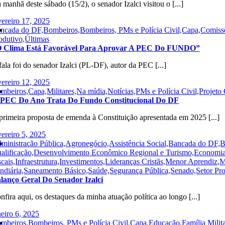
 manhã deste sábado (15/2), o senador Izalci visitou o [...]
vereiro 17, 2025
ncada do DF,Bombeiros,Bombeiros, PMs e Polícia Civil,Capa,Comissõe
odutivo,Últimas
 Clima Está Favorável Para Aprovar A PEC Do FUNDO”
fala foi do senador Izalci (PL-DF), autor da PEC [...]
vereiro 12, 2025
mbeiros,Capa,Militares,Na mídia,Notícias,PMs e Polícia Civil,Proje
 PEC Do Ano Trata Do Fundo Constitucional Do DF
primeira proposta de emenda à Constituição apresentada em 2025 [...]
vereiro 5, 2025
ministração Pública,Agronegócio,Assistência Social,Bancada do DF,
alificação,Desenvolvimento Econômico Regional e Turismo,Economia,E
scais,Infraestrutura,Investimentos,Lideranças Cristãs,Menor Aprendiz
ndiária,Saneamento Básico,Saúde,Segurança Pública,Senado,Setor Prod
lanço Geral Do Senador Izalci
nfira aqui, os destaques da minha atuação política ao longo [...]
neiro 6, 2025
mbeiros,Bombeiros, PMs e Polícia Civil,Capa,Educação,Família Milita