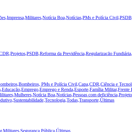
s,Imprensa,Militares,Notícia Boa,Notícias,PMs e Polícia Civil,PSDB
to CDR,Projetos,PSDB,Reforma da Previdência,Regularização Fundiária
Bombeiros,Bombeiros, PMs e Polícia Civil,Capa,CDR,Ciência e Tecnol
ducação,Emprego,Emprego e Renda,Esporte,Família Militar,Frente Pa
,Militares,Mulheres,Notícia Boa,Notícias,Pessoas com deficiência,Pr
utivo,Sustentabilidade,Tecnologia,Todas,Transporte,Últimas
r,Militares,Segurança Pública,Últimas