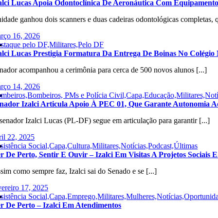
alci Lucas Apoia Odontoclínica De Aeronáutica Com Equipament
idade ganhou dois scanners e duas cadeiras odontológicas completas, qu
rço 16, 2026
staque pelo DF,Militares,Pelo DF
alci Lucas Prestigia Formatura Da Entrega De Boinas No Colégio M
nador acompanhou a cerimônia para cerca de 500 novos alunos [...]
rço 14, 2026
mbeiros,Bombeiros, PMs e Polícia Civil,Capa,Educação,Militares,Notíc
nador Izalci Articula Apoio À PEC 01, Que Garante Autonomia A
senador Izalci Lucas (PL-DF) segue em articulação para garantir [...]
ril 22, 2025
sistência Social,Capa,Cultura,Militares,Notícias,Podcast,Últimas
r De Perto, Sentir E Ouvir – Izalci Em Visitas A Projetos Sociais 
sim como sempre faz, Izalci sai do Senado e se [...]
vereiro 17, 2025
sistência Social,Capa,Emprego,Militares,Mulheres,Notícias,Oportunid
r De Perto – Izalci Em Atendimentos