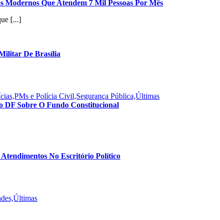
os Modernos Que Atendem 7 Mil Pessoas Por Mês
e [...]
ilitar De Brasília
ias,PMs e Polícia Civil,Segurança Pública,Últimas
o DF Sobre O Fundo Constitucional
E Atendimentos No Escritório Político
ades,Últimas