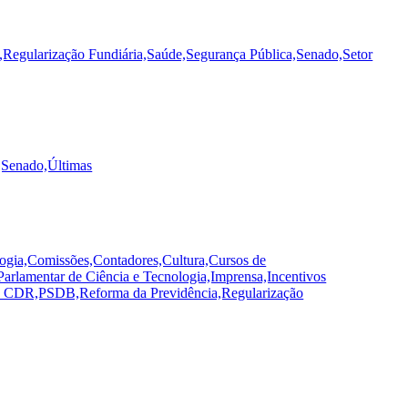
,Regularização Fundiária,Saúde,Segurança Pública,Senado,Setor
,Senado,Últimas
ogia,Comissões,Contadores,Cultura,Cursos de
rlamentar de Ciência e Tecnologia,Imprensa,Incentivos
ojeto CDR,PSDB,Reforma da Previdência,Regularização