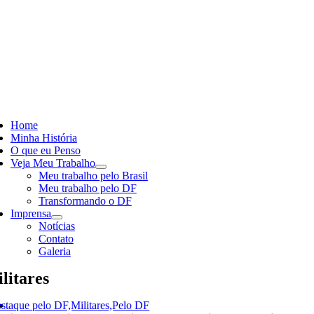
Skip
to
content
ggle
vigation
Home
Minha História
O que eu Penso
Veja Meu Trabalho
Meu trabalho pelo Brasil
Meu trabalho pelo DF
Transformando o DF
Imprensa
Notícias
Contato
Galeria
litares
staque pelo DF,Militares,Pelo DF