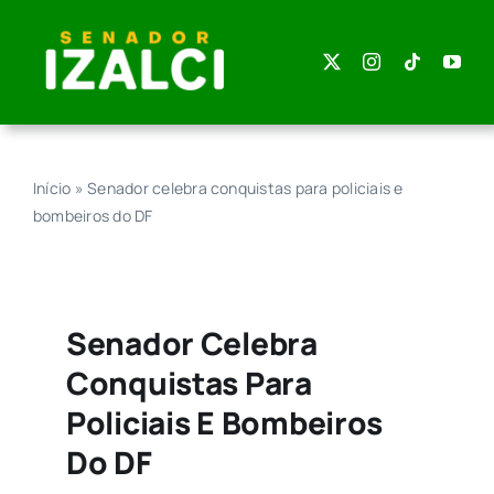
Skip
to
content
Início
»
Senador celebra conquistas para policiais e
bombeiros do DF
Senador Celebra
Conquistas Para
Policiais E Bombeiros
Do DF