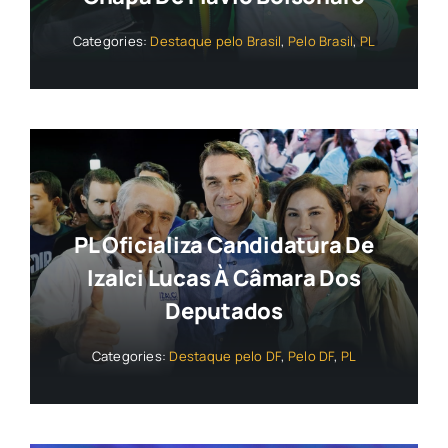
Categories:
Destaque pelo Brasil
,
Pelo Brasil
,
PL
PL Oficializa Candidatura De
Izalci Lucas À Câmara Dos
Deputados
Categories:
Destaque pelo DF
,
Pelo DF
,
PL