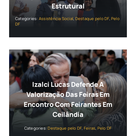
Estrutural
Categories:
Assistência Social
,
Destaque pelo DF
,
Pelo
DF
Izalci Lucas Defende A
Valorização Das Feiras Em
Encontro Com Feirantes Em
Ceilândia
Categories:
Destaque pelo DF
,
Feiras
,
Pelo DF