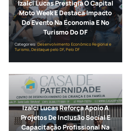
Izalci Lucas Prestigia O Capital
Moto Week E Destaca Impacto
Do Evento Na Economia E No
Turismo Do DF
Categories:
Desenvolvimento Econômico Regional e
Turismo
,
Destaque pelo DF
,
Pelo DF
Izalci Lucas Reforça Apoio A
Projetos De Inclusão Social E
Capacitação Profissional Na