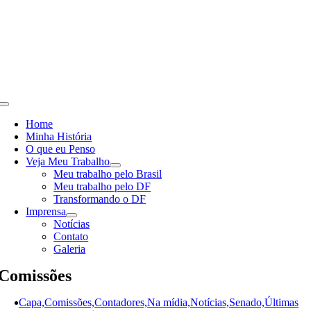
Skip
to
content
Toggle
Navigation
Home
Minha História
O que eu Penso
Veja Meu Trabalho
Meu trabalho pelo Brasil
Meu trabalho pelo DF
Transformando o DF
Imprensa
Notícias
Contato
Galeria
Comissões
Capa,Comissões,Contadores,Na mídia,Notícias,Senado,Últimas