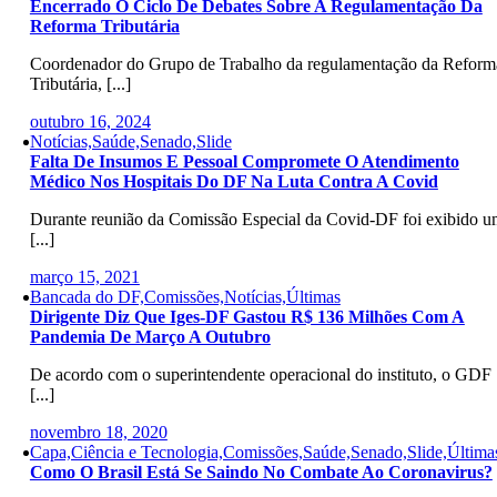
Encerrado O Ciclo De Debates Sobre A Regulamentação Da
Reforma Tributária
Coordenador do Grupo de Trabalho da regulamentação da Reform
Tributária, [...]
outubro 16, 2024
Notícias,Saúde,Senado,Slide
Falta De Insumos E Pessoal Compromete O Atendimento
Médico Nos Hospitais Do DF Na Luta Contra A Covid
Durante reunião da Comissão Especial da Covid-DF foi exibido 
[...]
março 15, 2021
Bancada do DF,Comissões,Notícias,Últimas
Dirigente Diz Que Iges-DF Gastou R$ 136 Milhões Com A
Pandemia De Março A Outubro
De acordo com o superintendente operacional do instituto, o GDF
[...]
novembro 18, 2020
Capa,Ciência e Tecnologia,Comissões,Saúde,Senado,Slide,Última
Como O Brasil Está Se Saindo No Combate Ao Coronavirus?