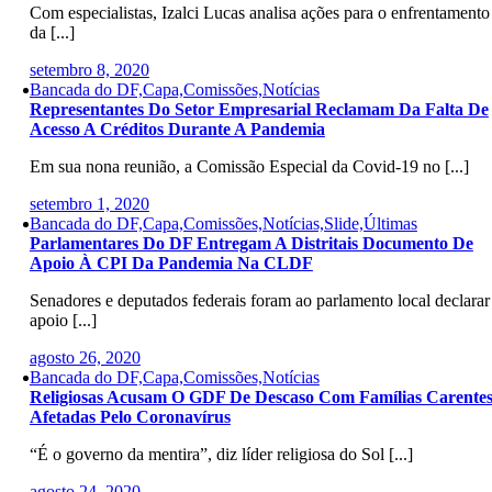
Com especialistas, Izalci Lucas analisa ações para o enfrentamento
da [...]
setembro 8, 2020
Bancada do DF,Capa,Comissões,Notícias
Representantes Do Setor Empresarial Reclamam Da Falta De
Acesso A Créditos Durante A Pandemia
Em sua nona reunião, a Comissão Especial da Covid-19 no [...]
setembro 1, 2020
Bancada do DF,Capa,Comissões,Notícias,Slide,Últimas
Parlamentares Do DF Entregam A Distritais Documento De
Apoio À CPI Da Pandemia Na CLDF
Senadores e deputados federais foram ao parlamento local declarar
apoio [...]
agosto 26, 2020
Bancada do DF,Capa,Comissões,Notícias
Religiosas Acusam O GDF De Descaso Com Famílias Carente
Afetadas Pelo Coronavírus
“É o governo da mentira”, diz líder religiosa do Sol [...]
agosto 24, 2020