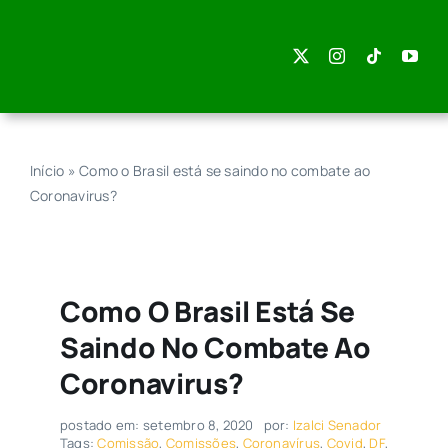
Skip
to
content
Início
»
Como o Brasil está se saindo no combate ao
Coronavirus?
Como O Brasil Está Se
Saindo No Combate Ao
Coronavirus?
postado em: setembro 8, 2020
por:
Izalci Senador
Tags:
Comissão
,
Comissões
,
Coronavírus
,
Covid
,
DF
,