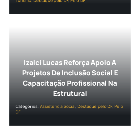
Turismo
,
Destaque pelo DF
,
Pelo DF
Izalci Lucas Reforça Apoio A
Projetos De Inclusão Social E
Capacitação Profissional Na
Estrutural
Categories:
Assistência Social
,
Destaque pelo DF
,
Pelo
DF