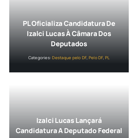
PL Oficializa Candidatura De
Izalci Lucas À Câmara Dos
Deputados
Categories:
Destaque pelo DF
,
Pelo DF
,
PL
Izalci Lucas Lançará
Candidatura A Deputado Federal