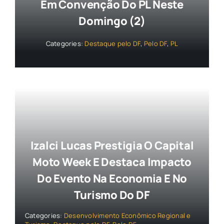
Em Convenção Do PL Neste
Domingo (2)
Categories:
Destaque pelo DF
,
Pelo DF
,
PL
Izalci Lucas Prestigia O Capital
Moto Week E Destaca Impacto
Do Evento Na Economia E No
Turismo Do DF
Categories:
Desenvolvimento Econômico Regional e