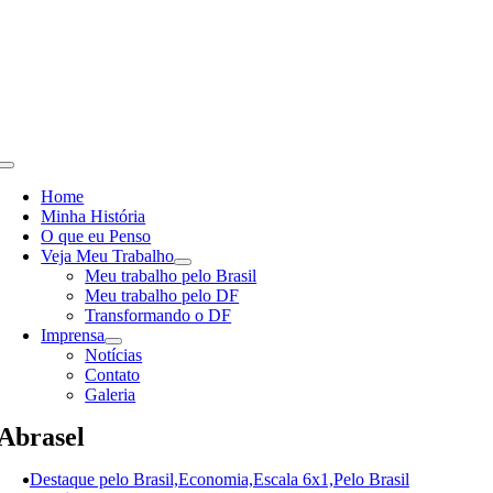
Skip
to
content
Toggle
Navigation
Home
Minha História
O que eu Penso
Veja Meu Trabalho
Meu trabalho pelo Brasil
Meu trabalho pelo DF
Transformando o DF
Imprensa
Notícias
Contato
Galeria
Abrasel
Destaque pelo Brasil,Economia,Escala 6x1,Pelo Brasil