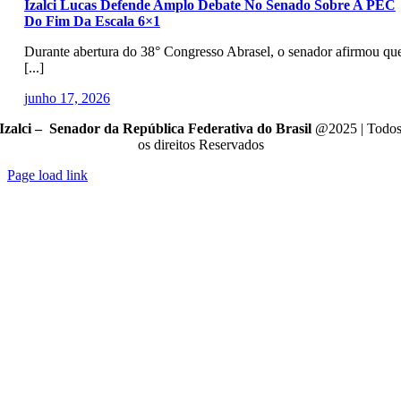
Izalci Lucas Defende Amplo Debate No Senado Sobre A PEC
Do Fim Da Escala 6×1
​Durante abertura do 38° Congresso Abrasel, o senador afirmou qu
[...]
junho 17, 2026
Izalci – Senador da República Federativa do Brasil
@2025 | Todo
os direitos Reservados
Page load link
Go
to
Top