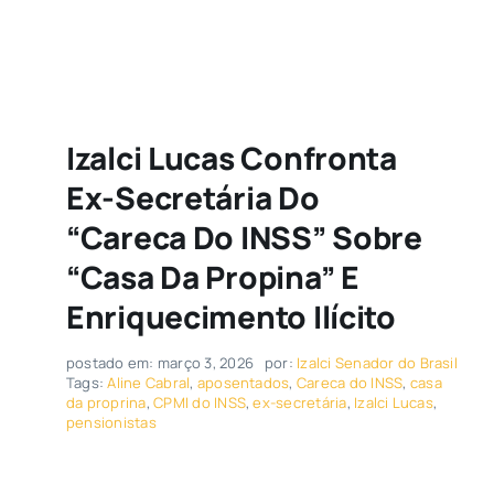
Izalci Lucas Confronta
Ex-Secretária Do
“Careca Do INSS” Sobre
“casa Da Propina” E
Enriquecimento Ilícito
postado em: março 3, 2026
por:
Izalci Senador do Brasil
Tags:
Aline Cabral
,
aposentados
,
Careca do INSS
,
casa
da proprina
,
CPMI do INSS
,
ex-secretária
,
Izalci Lucas
,
pensionistas