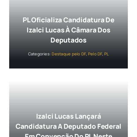
PL Oficializa Candidatura De
Izalci Lucas À Câmara Dos
Deputados
Categories:
Destaque pelo DF
,
Pelo DF
,
PL
Izalci Lucas Lançará
Candidatura A Deputado Federal
Em Convenção Do PL Neste