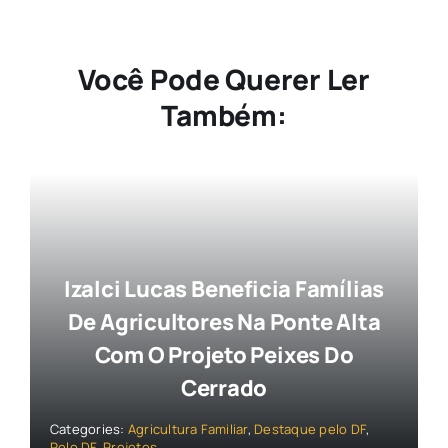
Você Pode Querer Ler
Também:
Izalci Lucas Beneficia Famílias
De Agricultores Na Ponte Alta
Com O Projeto Peixes Do
Cerrado
Categories:
Agricultura Familiar
,
Destaque pelo DF
,
Pelo DF
,
Projetos