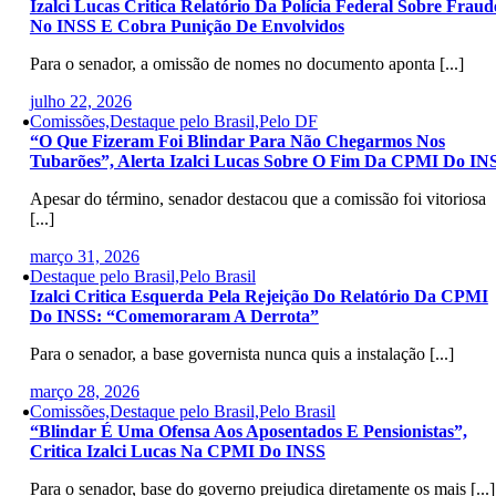
Izalci Lucas Critica Relatório Da Polícia Federal Sobre Fraud
No INSS E Cobra Punição De Envolvidos
Para o senador, a omissão de nomes no documento aponta [...]
julho 22, 2026
Comissões,Destaque pelo Brasil,Pelo DF
“O Que Fizeram Foi Blindar Para Não Chegarmos Nos
Tubarões”, Alerta Izalci Lucas Sobre O Fim Da CPMI Do IN
Apesar do término, senador destacou que a comissão foi vitoriosa
[...]
março 31, 2026
Destaque pelo Brasil,Pelo Brasil
Izalci Critica Esquerda Pela Rejeição Do Relatório Da CPMI
Do INSS: “Comemoraram A Derrota”
Para o senador, a base governista nunca quis a instalação [...]
março 28, 2026
Comissões,Destaque pelo Brasil,Pelo Brasil
“Blindar É Uma Ofensa Aos Aposentados E Pensionistas”,
Critica Izalci Lucas Na CPMI Do INSS
Para o senador, base do governo prejudica diretamente os mais [...]