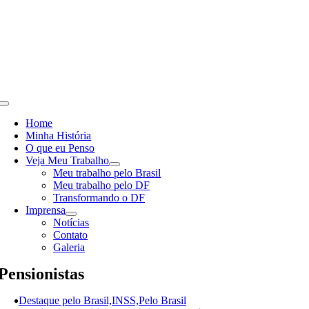
Skip
to
content
Toggle
Navigation
Home
Minha História
O que eu Penso
Veja Meu Trabalho
Meu trabalho pelo Brasil
Meu trabalho pelo DF
Transformando o DF
Imprensa
Notícias
Contato
Galeria
Pensionistas
Destaque pelo Brasil,INSS,Pelo Brasil