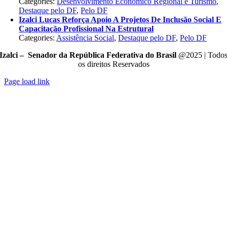
Categories:
Desenvolvimento Econômico Regional e Turismo
,
Destaque pelo DF
,
Pelo DF
Izalci Lucas Reforça Apoio A Projetos De Inclusão Social E
Capacitação Profissional Na Estrutural
Categories:
Assistência Social
,
Destaque pelo DF
,
Pelo DF
Izalci – Senador da República Federativa do Brasil
@2025 | Todo
os direitos Reservados
Page load link
Go
to
Top