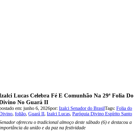
Izalci Lucas Celebra Fé E Comunhão Na 29ª Folia Do
Divino No Guará II
postado em: junho 6, 2026
por:
Izalci Senador do Brasil
Tags:
Folia do
Divino
,
folião
,
Guará II
,
Izalci Lucas
,
Paróquia Divino Espírito Santo
Senador ofereceu o tradicional almoço deste sábado (6) e destacou a
importância da união e da paz na festividade