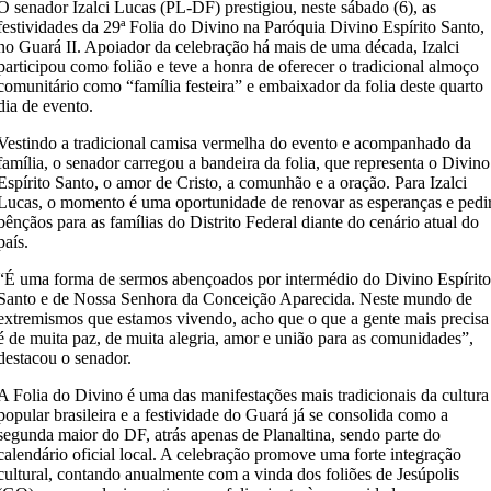
O senador Izalci Lucas (PL-DF) prestigiou, neste sábado (6), as
festividades da 29ª Folia do Divino na Paróquia Divino Espírito Santo,
no Guará II. Apoiador da celebração há mais de uma década, Izalci
participou como folião e teve a honra de oferecer o tradicional almoço
comunitário como “família festeira” e embaixador da folia deste quarto
dia de evento.
Vestindo a tradicional camisa vermelha do evento e acompanhado da
família, o senador carregou a bandeira da folia, que representa o Divino
Espírito Santo, o amor de Cristo, a comunhão e a oração. Para Izalci
Lucas, o momento é uma oportunidade de renovar as esperanças e pedi
bênçãos para as famílias do Distrito Federal diante do cenário atual do
país.
“É uma forma de sermos abençoados por intermédio do Divino Espírit
Santo e de Nossa Senhora da Conceição Aparecida. Neste mundo de
extremismos que estamos vivendo, acho que o que a gente mais precisa
é de muita paz, de muita alegria, amor e união para as comunidades”,
destacou o senador.
A Folia do Divino é uma das manifestações mais tradicionais da cultura
popular brasileira e a festividade do Guará já se consolida como a
segunda maior do DF, atrás apenas de Planaltina, sendo parte do
calendário oficial local. A celebração promove uma forte integração
cultural, contando anualmente com a vinda dos foliões de Jesúpolis