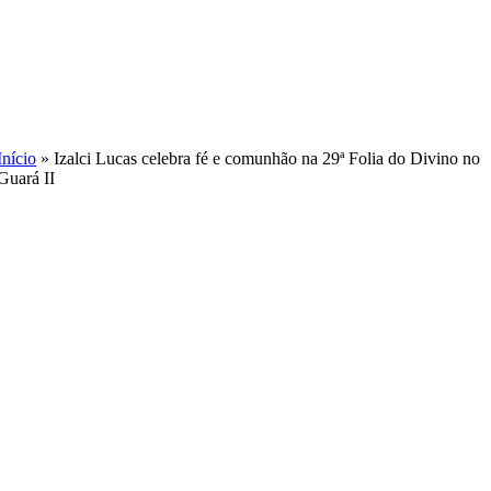
Skip
to
content
Início
»
Izalci Lucas celebra fé e comunhão na 29ª Folia do Divino no
Guará II