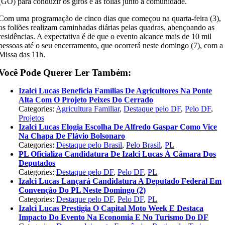
(GO) para conduzir os giros e as folias junto à comunidade.
Com uma programação de cinco dias que começou na quarta-feira (3),
os foliões realizam caminhadas diárias pelas quadras, abençoando as
residências. A expectativa é de que o evento alcance mais de 10 mil
pessoas até o seu encerramento, que ocorrerá neste domingo (7), com a
Missa das 11h.
Você Pode Querer Ler Também:
Izalci Lucas Beneficia Famílias De Agricultores Na Ponte
Alta Com O Projeto Peixes Do Cerrado
Categories:
Agricultura Familiar
,
Destaque pelo DF
,
Pelo DF
,
Projetos
Izalci Lucas Elogia Escolha De Alfredo Gaspar Como Vice
Na Chapa De Flávio Bolsonaro
Categories:
Destaque pelo Brasil
,
Pelo Brasil
,
PL
PL Oficializa Candidatura De Izalci Lucas À Câmara Dos
Deputados
Categories:
Destaque pelo DF
,
Pelo DF
,
PL
Izalci Lucas Lançará Candidatura A Deputado Federal Em
Convenção Do PL Neste Domingo (2)
Categories:
Destaque pelo DF
,
Pelo DF
,
PL
Izalci Lucas Prestigia O Capital Moto Week E Destaca
Impacto Do Evento Na Economia E No Turismo Do DF