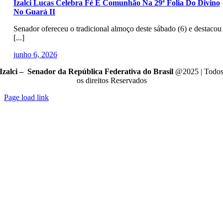
Izalci Lucas Celebra Fé E Comunhão Na 29ª Folia Do Divino
No Guará II
Senador ofereceu o tradicional almoço deste sábado (6) e destacou
[...]
junho 6, 2026
Izalci – Senador da República Federativa do Brasil
@2025 | Todo
os direitos Reservados
Page load link
Go
to
Top