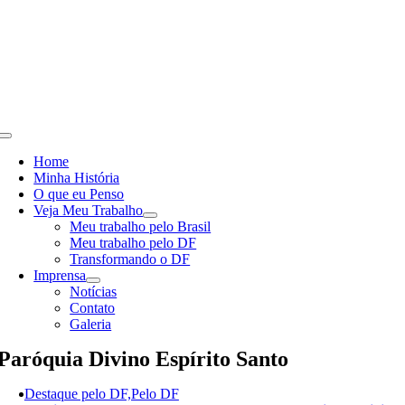
Skip
to
content
Toggle
Navigation
Home
Minha História
O que eu Penso
Veja Meu Trabalho
Meu trabalho pelo Brasil
Meu trabalho pelo DF
Transformando o DF
Imprensa
Notícias
Contato
Galeria
Paróquia Divino Espírito Santo
Destaque pelo DF,Pelo DF