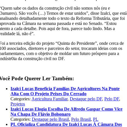
“Quem sabe os dados da construção civil não somos nós (eu e
Damares). São vocês (…) Temos de estar unidos”, disse Izalci, que está
analisando detalhadamente todo o texto da Reforma Tributária, que foi
aprovada na Câmara na semana passada e está no Senado. “Estou
atento a cada detalhe. Pois aqui de fora, parece tudo lindo. Mas a
realidade lá, não é”.
Foi a terceira edição do projeto “Quinta do Presidente”, onde cerca de
100 associados, diretores e parceiros do setor, trocaram ideias com os
parlamentares, com o objetivo de moldar um futuro próspero para a
indústr0ia da construção civil no DF.
Você Pode Querer Ler Também:
Izalci Lucas Beneficia Famílias De Agricultores Na Ponte
Alta Com O Projeto Peixes Do Cerrado
Categories:
Agricultura Familiar
,
Destaque pelo DF
,
Pelo DF
,
Projetos
Izalci Lucas Elogia Escolha De Alfredo Gaspar Como Vice
Na Chapa De Flávio Bolsonaro
Categories:
Destaque pelo Brasil
,
Pelo Brasil
,
PL
PL Oficializa Candidatura De Izalci Lucas À Câmara Dos