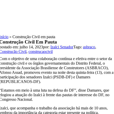
Skip
to
content
Início
»
Construção Civil em pauta
Construção Civil Em Pauta
postado em: julho 14, 2023
por:
Izalci Senador
Tags:
asbraco
,
Construção Civil
,
construcaocivil
Com o objetivo de uma colaboração contínua e efetiva entre o setor da
construção civil e os órgãos governamentais do Distrito Federal, o
presidente da Associação Brasiliense de Construtores (ASBRACO),
Afonso Assad, promoveu evento na noite desta quinta-feira (13), com a
participação dos senadores Izalci (PSDB-DF) e Damares
(REPUBLICANOS-DF).
“Estamos em meio à uma luta na defesa do DF”, disse Damares, que
elogiou a atuação do Izalci à frente das pautas de interesse do DF, no
Congresso Nacional.
Izalci, que acompanha o trabalho da associação há mais de 10 anos,
lembrou da importância da categoria estar presente na política.