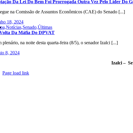
tação Da Lei Do Bem Foi Prorrogada Outra Vez Pelo Líder Do 
gue na Comissão de Assuntos Econômicos (CAE) do Senado [...]
nho 18, 2024
pa,Notícias,Senado,Últimas
Volta Da Máfia Do DPVAT
 plenário, na noite desta quarta-feira (8/5), o senador Izalci [...]
io 8, 2024
Izalci – S
Page load link
Go
to
Top