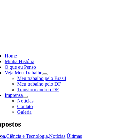
Skip
to
content
ggle
vigation
Home
Minha História
O que eu Penso
Veja Meu Trabalho
Meu trabalho pelo Brasil
Meu trabalho pelo DF
Transformando o DF
Imprensa
Notícias
Contato
Galeria
postos
pa,Ciência e Tecnologia,Notícias,Últimas