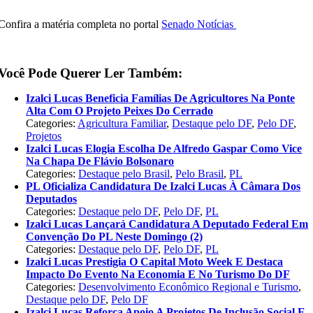
Confira a matéria completa no portal
Senado Notícias
Você Pode Querer Ler Também:
Izalci Lucas Beneficia Famílias De Agricultores Na Ponte
Alta Com O Projeto Peixes Do Cerrado
Categories:
Agricultura Familiar
,
Destaque pelo DF
,
Pelo DF
,
Projetos
Izalci Lucas Elogia Escolha De Alfredo Gaspar Como Vice
Na Chapa De Flávio Bolsonaro
Categories:
Destaque pelo Brasil
,
Pelo Brasil
,
PL
PL Oficializa Candidatura De Izalci Lucas À Câmara Dos
Deputados
Categories:
Destaque pelo DF
,
Pelo DF
,
PL
Izalci Lucas Lançará Candidatura A Deputado Federal Em
Convenção Do PL Neste Domingo (2)
Categories:
Destaque pelo DF
,
Pelo DF
,
PL
Izalci Lucas Prestigia O Capital Moto Week E Destaca
Impacto Do Evento Na Economia E No Turismo Do DF
Categories:
Desenvolvimento Econômico Regional e Turismo
,
Destaque pelo DF
,
Pelo DF
Izalci Lucas Reforça Apoio A Projetos De Inclusão Social E