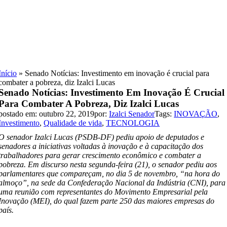
Skip
to
content
Início
»
Senado Notícias: Investimento em inovação é crucial para
combater a pobreza, diz Izalci Lucas
Senado Notícias: Investimento Em Inovação É Crucial
Para Combater A Pobreza, Diz Izalci Lucas
postado em: outubro 22, 2019
por:
Izalci Senador
Tags:
INOVAÇÃO
,
Investimento
,
Qualidade de vida
,
TECNOLOGIA
O senador Izalci Lucas (PSDB-DF) pediu apoio de deputados e
senadores a iniciativas voltadas à inovação e à capacitação dos
trabalhadores para gerar crescimento econômico e combater a
pobreza. Em discurso nesta segunda-feira (21), o senador pediu aos
parlamentares que compareçam, no dia 5 de novembro, “na hora do
almoço”, na sede da Confederação Nacional da Indústria (CNI), para
uma reunião com representantes do Movimento Empresarial pela
Inovação (MEI), do qual fazem parte 250 das maiores empresas do
país.