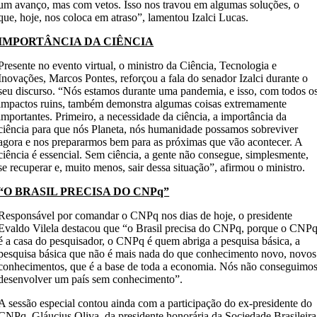
um avanço, mas com vetos. Isso nos travou em algumas soluções, o
que, hoje, nos coloca em atraso”, lamentou Izalci Lucas.
IMPORTÂNCIA DA CIÊNCIA
Presente no evento virtual, o ministro da Ciência, Tecnologia e
Inovações, Marcos Pontes, reforçou a fala do senador Izalci durante o
seu discurso. “Nós estamos durante uma pandemia, e isso, com todos o
impactos ruins, também demonstra algumas coisas extremamente
importantes. Primeiro, a necessidade da ciência, a importância da
ciência para que nós Planeta, nós humanidade possamos sobreviver
agora e nos prepararmos bem para as próximas que vão acontecer. A
ciência é essencial. Sem ciência, a gente não consegue, simplesmente,
se recuperar e, muito menos, sair dessa situação”, afirmou o ministro.
“O BRASIL PRECISA DO CNPq”
Responsável por comandar o CNPq nos dias de hoje, o presidente
Evaldo Vilela destacou que “o Brasil precisa do CNPq, porque o CNP
é a casa do pesquisador, o CNPq é quem abriga a pesquisa básica, a
pesquisa básica que não é mais nada do que conhecimento novo, novos
conhecimentos, que é a base de toda a economia. Nós não conseguimo
desenvolver um país sem conhecimento”.
A sessão especial contou ainda com a participação do ex-presidente do
CNPq, Gláucius Oliva, da presidente honorária da Sociedade Brasileira