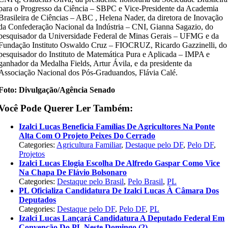
para o Progresso da Ciência – SBPC e Vice-Presidente da Academia
Brasileira de Ciências – ABC , Helena Nader, da diretora de Inovação
da Confederação Nacional da Indústria – CNI, Gianna Sagazio, do
pesquisador da Universidade Federal de Minas Gerais – UFMG e da
Fundação Instituto Oswaldo Cruz – FIOCRUZ, Ricardo Gazzinelli, do
pesquisador do Instituto de Matemática Pura e Aplicada – IMPA e
ganhador da Medalha Fields, Artur Ávila, e da presidente da
Associação Nacional dos Pós-Graduandos, Flávia Calé.
Foto: Divulgação/Agência Senado
Você Pode Querer Ler Também:
Izalci Lucas Beneficia Famílias De Agricultores Na Ponte
Alta Com O Projeto Peixes Do Cerrado
Categories:
Agricultura Familiar
,
Destaque pelo DF
,
Pelo DF
,
Projetos
Izalci Lucas Elogia Escolha De Alfredo Gaspar Como Vice
Na Chapa De Flávio Bolsonaro
Categories:
Destaque pelo Brasil
,
Pelo Brasil
,
PL
PL Oficializa Candidatura De Izalci Lucas À Câmara Dos
Deputados
Categories:
Destaque pelo DF
,
Pelo DF
,
PL
Izalci Lucas Lançará Candidatura A Deputado Federal Em
Convenção Do PL Neste Domingo (2)