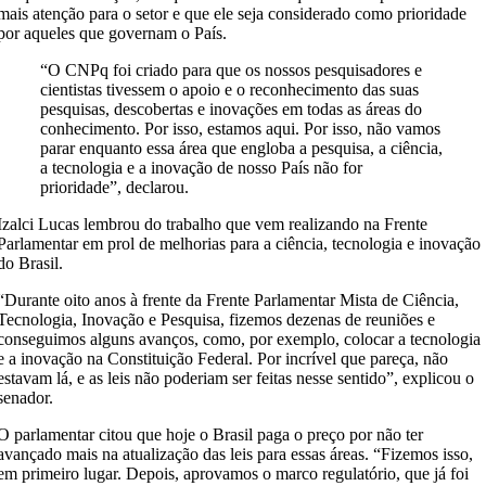
mais atenção para o setor e que ele seja considerado como prioridade
por aqueles que governam o País.
“O CNPq foi criado para que os nossos pesquisadores e
cientistas tivessem o apoio e o reconhecimento das suas
pesquisas, descobertas e inovações em todas as áreas do
conhecimento. Por isso, estamos aqui. Por isso, não vamos
parar enquanto essa área que engloba a pesquisa, a ciência,
a tecnologia e a inovação de nosso País não for
prioridade”, declarou.
Izalci Lucas lembrou do trabalho que vem realizando na Frente
Parlamentar em prol de melhorias para a ciência, tecnologia e inovação
do Brasil.
“Durante oito anos à frente da Frente Parlamentar Mista de Ciência,
Tecnologia, Inovação e Pesquisa, fizemos dezenas de reuniões e
conseguimos alguns avanços, como, por exemplo, colocar a tecnologia
e a inovação na Constituição Federal. Por incrível que pareça, não
estavam lá, e as leis não poderiam ser feitas nesse sentido”, explicou o
senador.
O parlamentar citou que hoje o Brasil paga o preço por não ter
avançado mais na atualização das leis para essas áreas. “Fizemos isso,
em primeiro lugar. Depois, aprovamos o marco regulatório, que já foi