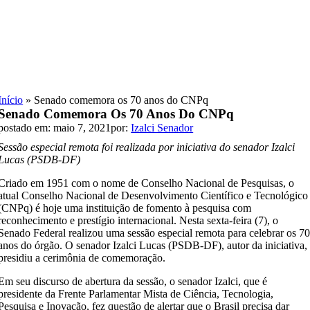
Skip
to
content
Início
»
Senado comemora os 70 anos do CNPq
Senado Comemora Os 70 Anos Do CNPq
postado em: maio 7, 2021
por:
Izalci Senador
Sessão especial remota foi realizada por iniciativa do senador Izalci
Lucas (PSDB-DF)
Criado em 1951 com o nome de Conselho Nacional de Pesquisas, o
atual Conselho Nacional de Desenvolvimento Científico e Tecnológico
(CNPq) é hoje uma instituição de fomento à pesquisa com
reconhecimento e prestígio internacional. Nesta sexta-feira (7), o
Senado Federal realizou uma sessão especial remota para celebrar os 7
anos do órgão. O senador Izalci Lucas (PSDB-DF), autor da iniciativa,
presidiu a cerimônia de comemoração.
Em seu discurso de abertura da sessão, o senador Izalci, que é
presidente da Frente Parlamentar Mista de Ciência, Tecnologia,
Pesquisa e Inovação, fez questão de alertar que o Brasil precisa dar