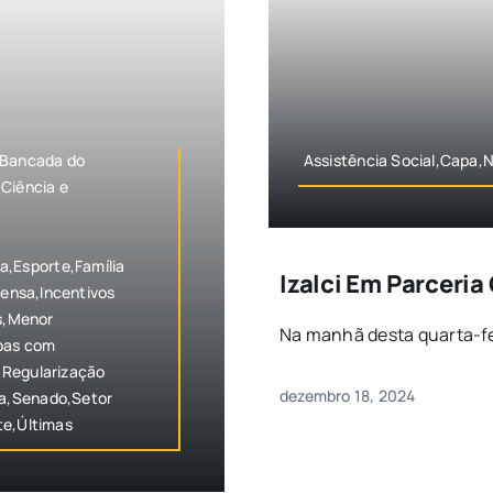
,Bancada do
Assistência Social,Capa,N
Ciência e
,Esporte,Família
Izalci Em Parceri
rensa,Incentivos
ãs,Menor
Na manhã desta quarta-feir
soas com
,Regularização
dezembro 18, 2024
ca,Senado,Setor
te,Últimas