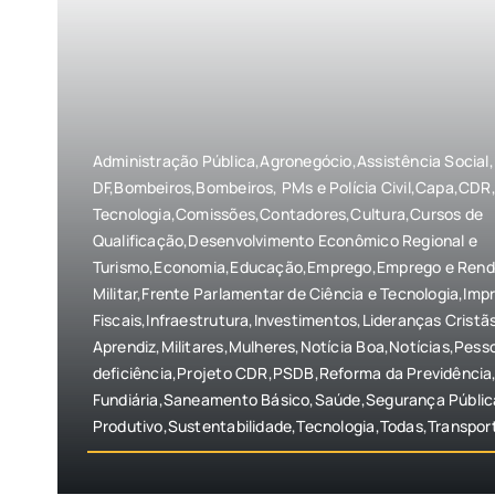
Administração Pública,Agronegócio,Assistência Social
DF,Bombeiros,Bombeiros, PMs e Polícia Civil,Capa,CDR,
Tecnologia,Comissões,Contadores,Cultura,Cursos de
Qualificação,Desenvolvimento Econômico Regional e
Turismo,Economia,Educação,Emprego,Emprego e Renda
Militar,Frente Parlamentar de Ciência e Tecnologia,Imp
Fiscais,Infraestrutura,Investimentos,Lideranças Crist
Aprendiz,Militares,Mulheres,Notícia Boa,Notícias,Pes
deficiência,Projeto CDR,PSDB,Reforma da Previdência
Fundiária,Saneamento Básico,Saúde,Segurança Públi
Produtivo,Sustentabilidade,Tecnologia,Todas,Transpor