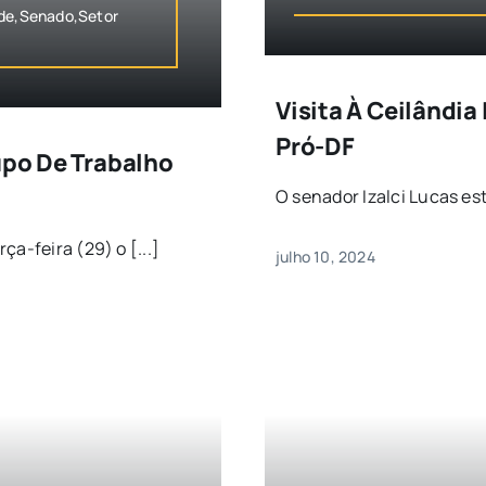
úde,Senado,Setor
Visita À Ceilândi
Pró-DF
upo De Trabalho
O senador Izalci Lucas est
a-feira (29) o [...]
julho 10, 2024