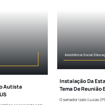
Assistência Social,Educa
Instalação Da Est
o Autista
Tema De Reunião En
SUS
O senador Izalci Lucas (PS