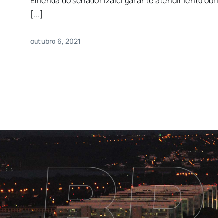
Emenda do senador Izalci garante atendimento obr
[...]
outubro 6, 2021