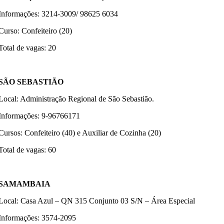
Informações: 3214-3009/ 98625 6034
Curso: Confeiteiro (20)
Total de vagas: 20
SÃO SEBASTIÃO
Local: Administração Regional de São Sebastião.
Informações: 9-96766171
Cursos: Confeiteiro (40) e Auxiliar de Cozinha (20)
Total de vagas: 60
SAMAMBAIA
Local: Casa Azul – QN 315 Conjunto 03 S/N – Área Especial
Informações: 3574-2095