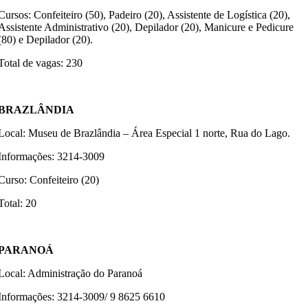
Cursos: Confeiteiro (50), Padeiro (20), Assistente de Logística (20),
Assistente Administrativo (20), Depilador (20), Manicure e Pedicure
(80) e Depilador (20).
Total de vagas: 230
BRAZLÂNDIA
Local: Museu de Brazlândia – Área Especial 1 norte, Rua do Lago.
Informações: 3214-3009
Curso: Confeiteiro (20)
Total: 20
PARANOÁ
Local: Administração do Paranoá
Informações: 3214-3009/ 9 8625 6610