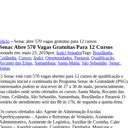
Skip
to
content
Início
»
Senac abre 570 vagas gratuitas para 12 cursos
Senac Abre 570 Vagas Gratuitas Para 12 Cursos
postado em: maio 23, 2019
por:
Izalci Senador
Tags:
Brazlândia
,
Ceilândia
,
Cursos
,
Izalci
,
Oportunidades
,
Paranoá
,
Qualificação
,
Recanto das Emas
,
Samambaia
,
Santa Maria
,
São Sebastião
,
Senac
,
Vagas
O Senac está com 570 vagas abertas para 12 cursos de qualificação e
formação inicial e continuada do Programa Senac de Gratuidade (PSG)
Interessados podem se inscrever de 27 a 30 de maio, presencialmente,
nas cidades onde serão ofertados os cursos: Santa Maria, Recanto das
Emas, Ceilândia, São Sebastião, Samambaia, Brazlândia e Paranoá. O
horário de atendimento será das 8h às 17h, de segunda a quinta-feira.
Os cursos ofertados são: Agente de Alimentação Escolar,
Aperfeiçoamento – Ajustes e Reformas de Vestuário, Assistente
Administrativo, Assistente de Logística, Auxiliar de Cozinha, Cake
Design – Aperfeiçoamento, Confeiteiro, Depilador, Manicure e