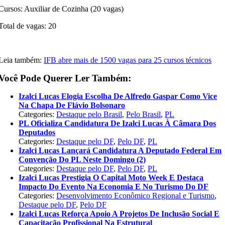
Cursos: Auxiliar de Cozinha (20 vagas)
Total de vagas: 20
Leia também:
IFB abre mais de 1500 vagas para 25 cursos técnicos
Você Pode Querer Ler Também:
Izalci Lucas Elogia Escolha De Alfredo Gaspar Como Vice
Na Chapa De Flávio Bolsonaro
Categories:
Destaque pelo Brasil
,
Pelo Brasil
,
PL
PL Oficializa Candidatura De Izalci Lucas À Câmara Dos
Deputados
Categories:
Destaque pelo DF
,
Pelo DF
,
PL
Izalci Lucas Lançará Candidatura A Deputado Federal Em
Convenção Do PL Neste Domingo (2)
Categories:
Destaque pelo DF
,
Pelo DF
,
PL
Izalci Lucas Prestigia O Capital Moto Week E Destaca
Impacto Do Evento Na Economia E No Turismo Do DF
Categories:
Desenvolvimento Econômico Regional e Turismo
,
Destaque pelo DF
,
Pelo DF
Izalci Lucas Reforça Apoio A Projetos De Inclusão Social E
Capacitação Profissional Na Estrutural