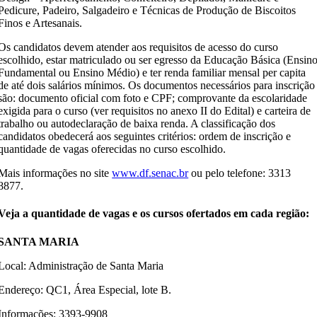
Pedicure, Padeiro, Salgadeiro e Técnicas de Produção de Biscoitos
Finos e Artesanais.
Os candidatos devem atender aos requisitos de acesso do curso
escolhido, estar matriculado ou ser egresso da Educação Básica (Ensin
Fundamental ou Ensino Médio) e ter renda familiar mensal per capita
de até dois salários mínimos. Os documentos necessários para inscrição
são: documento oficial com foto e CPF; comprovante da escolaridade
exigida para o curso (ver requisitos no anexo II do Edital) e carteira de
trabalho ou autodeclaração de baixa renda. A classificação dos
candidatos obedecerá aos seguintes critérios: ordem de inscrição e
quantidade de vagas oferecidas no curso escolhido.
Mais informações no site
www.df.senac.br
ou pelo telefone: 3313
8877.
Veja a quantidade de vagas e os cursos ofertados em cada região:
SANTA MARIA
Local: Administração de Santa Maria
Endereço: QC1, Área Especial, lote B.
Informações: 3393-9908