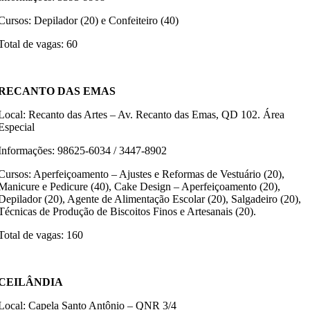
Cursos: Depilador (20) e Confeiteiro (40)
Total de vagas: 60
RECANTO DAS EMAS
Local: Recanto das Artes – Av. Recanto das Emas, QD 102. Área
Especial
Informações: 98625-6034 / 3447-8902
Cursos: Aperfeiçoamento – Ajustes e Reformas de Vestuário (20),
Manicure e Pedicure (40), Cake Design – Aperfeiçoamento (20),
Depilador (20), Agente de Alimentação Escolar (20), Salgadeiro (20),
Técnicas de Produção de Biscoitos Finos e Artesanais (20).
Total de vagas: 160
CEILÂNDIA
Local: Capela Santo Antônio – QNR 3/4