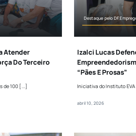
Destaque pelo DF,Empreg
ra Atender
Izalci Lucas Defen
orça Do Terceiro
Empreendedorismo
“Pães E Prosas”
 de 100 [...]
Iniciativa do Instituto E
abril 10, 2026