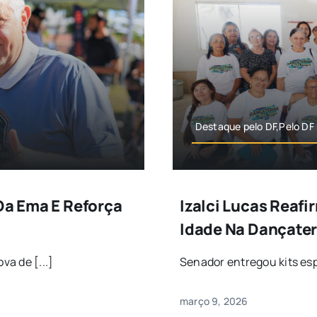
Destaque pelo DF,Pelo DF
 Da Ema E Reforça
Izalci Lucas Reaf
Idade Na Dançate
a de [...]
Senador entregou kits esp
março 9, 2026