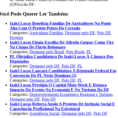
(UPAs) do DF.
Você Pode Querer Ler Também:
Izalci Lucas Beneficia Famílias De Agricultores Na Ponte
Alta Com O Projeto Peixes Do Cerrado
Categories:
Agricultura Familiar
,
Destaque pelo DF
,
Pelo DF
,
Projetos
Izalci Lucas Elogia Escolha De Alfredo Gaspar Como Vice
Na Chapa De Flávio Bolsonaro
Categories:
Destaque pelo Brasil
,
Pelo Brasil
,
PL
PL Oficializa Candidatura De Izalci Lucas À Câmara Dos
Deputados
Categories:
Destaque pelo DF
,
Pelo DF
,
PL
Izalci Lucas Lançará Candidatura A Deputado Federal Em
Convenção Do PL Neste Domingo (2)
Categories:
Destaque pelo DF
,
Pelo DF
,
PL
Izalci Lucas Prestigia O Capital Moto Week E Destaca
Impacto Do Evento Na Economia E No Turismo Do DF
Categories:
Desenvolvimento Econômico Regional e Turismo
,
Destaque pelo DF
,
Pelo DF
Izalci Lucas Reforça Apoio A Projetos De Inclusão Social E
Capacitação Profissional Na Estrutural
Categories:
Assistência Social
,
Destaque pelo DF
,
Pelo DF