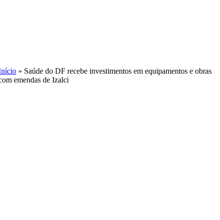
Skip
to
content
Início
»
Saúde do DF recebe investimentos em equipamentos e obras
com emendas de Izalci