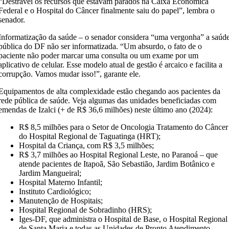
“Destravei os recursos que estavam parados na Caixa Econômica
Federal e o Hospital do Câncer finalmente saiu do papel”, lembra o
senador.
Informatização da saúde
– o senador considera “uma vergonha” a saúd
pública do DF não ser informatizada. “Um absurdo, o fato de o
paciente não poder marcar uma consulta ou um exame por um
aplicativo de celular. Esse modelo atual de gestão é arcaico e facilita a
corrupção. Vamos mudar isso!”, garante ele.
Equipamentos de alta complexidade estão chegando aos pacientes da
rede pública de saúde. Veja algumas das unidades beneficiadas com
emendas de Izalci (+ de R$ 36,6 milhões) neste último ano (2024):
R$ 8,5 milhões para o Setor de Oncologia Tratamento do Câncer
do Hospital Regional de Taguatinga (HRT);
Hospital da Criança, com R$ 3,5 milhões;
R$ 3,7 milhões ao Hospital Regional Leste, no Paranoá – que
atende pacientes de Itapoã, São Sebastião, Jardim Botânico e
Jardim Mangueiral;
Hospital Materno Infantil;
Instituto Cardiológico;
Manutenção de Hospitais;
Hospital Regional de Sobradinho (HRS);
Iges-DF, que administra o Hospital de Base, o Hospital Regional
de Santa Maria e todas as Unidades de Pronto Atendimento