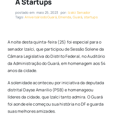
A Startups
postado em: maio 25, 2023
por:
Izalci Senador
Tags:
AniversáriodoGuará
,
Emenda
,
Guará
,
startups
A noite desta quinta-feira (25) foi especial para o
senador Izalci, que participou de Sessão Solene da
Câmara Legislativa do Distrito Federal, no Auditório
da Administração do Guará, em homenagem aos 54
anos da cidade.
A solenidade aconteceu por iniciativa da deputada
distrital Dayse Amarilio (PSB) e homenageou
líderes da cidade, que Izalci tanto admira. O Guará
foi aonde ele começou sua história no DF e guarda
suas melhores amizades.