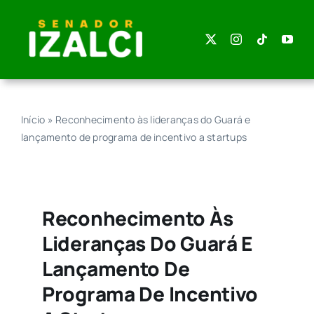
Skip
to
content
Início
»
Reconhecimento às lideranças do Guará e
lançamento de programa de incentivo a startups
Reconhecimento Às
Lideranças Do Guará E
Lançamento De
Programa De Incentivo