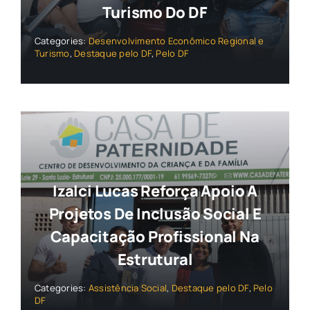
Turismo Do DF
Categories:
Desenvolvimento Econômico Regional e
Turismo
,
Destaque pelo DF
,
Pelo DF
Izalci Lucas Reforça Apoio A
Projetos De Inclusão Social E
Capacitação Profissional Na
Estrutural
Categories:
Assistência Social
,
Destaque pelo DF
,
Pelo
DF