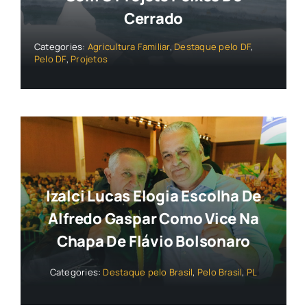
Cerrado
Categories:
Agricultura Familiar
,
Destaque pelo DF
,
Pelo DF
,
Projetos
Izalci Lucas Elogia Escolha De
Alfredo Gaspar Como Vice Na
Chapa De Flávio Bolsonaro
Categories:
Destaque pelo Brasil
,
Pelo Brasil
,
PL