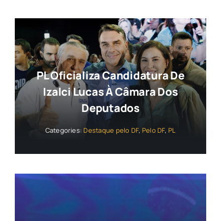
PL Oficializa Candidatura De
Izalci Lucas À Câmara Dos
Deputados
Categories:
Destaque pelo DF
,
Pelo DF
,
PL