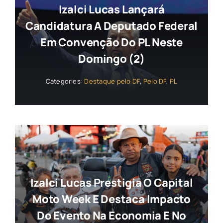
Izalci Lucas Lançará
Candidatura A Deputado Federal
Em Convenção Do PL Neste
Domingo (2)
Categories:
Destaque pelo DF
,
Pelo DF
,
PL
Izalci Lucas Prestigia O Capital
Moto Week E Destaca Impacto
Do Evento Na Economia E No