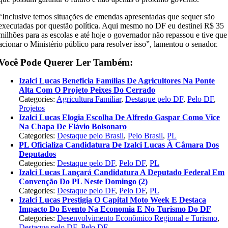
“Inclusive temos situações de emendas apresentadas que sequer são
executadas por questão política. Aqui mesmo no DF eu destinei R$ 35
milhões para as escolas e até hoje o governador não repassou e tive que
acionar o Ministério público para resolver isso”, lamentou o senador.
Você Pode Querer Ler Também:
Izalci Lucas Beneficia Famílias De Agricultores Na Ponte
Alta Com O Projeto Peixes Do Cerrado
Categories:
Agricultura Familiar
,
Destaque pelo DF
,
Pelo DF
,
Projetos
Izalci Lucas Elogia Escolha De Alfredo Gaspar Como Vice
Na Chapa De Flávio Bolsonaro
Categories:
Destaque pelo Brasil
,
Pelo Brasil
,
PL
PL Oficializa Candidatura De Izalci Lucas À Câmara Dos
Deputados
Categories:
Destaque pelo DF
,
Pelo DF
,
PL
Izalci Lucas Lançará Candidatura A Deputado Federal Em
Convenção Do PL Neste Domingo (2)
Categories:
Destaque pelo DF
,
Pelo DF
,
PL
Izalci Lucas Prestigia O Capital Moto Week E Destaca
Impacto Do Evento Na Economia E No Turismo Do DF
Categories:
Desenvolvimento Econômico Regional e Turismo
,
Destaque pelo DF
,
Pelo DF