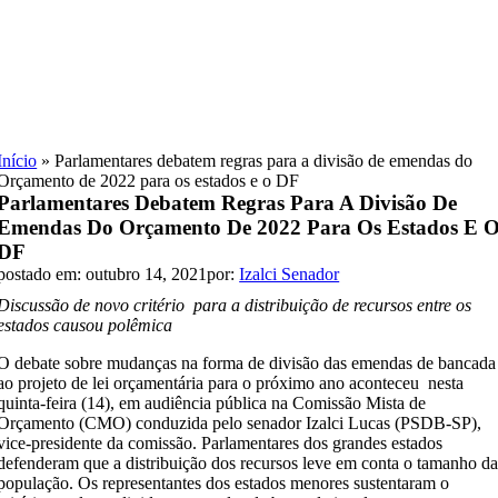
Skip
to
content
Início
»
Parlamentares debatem regras para a divisão de emendas do
Orçamento de 2022 para os estados e o DF
Parlamentares Debatem Regras Para A Divisão De
Emendas Do Orçamento De 2022 Para Os Estados E 
DF
postado em: outubro 14, 2021
por:
Izalci Senador
Discussão de novo critério para a distribuição de recursos entre os
estados causou polêmica
O debate sobre mudanças na forma de divisão das emendas de bancada
ao projeto de lei orçamentária para o próximo ano aconteceu nesta
quinta-feira (14), em audiência pública na Comissão Mista de
Orçamento (CMO) conduzida pelo senador Izalci Lucas (PSDB-SP),
vice-presidente da comissão. Parlamentares dos grandes estados
defenderam que a distribuição dos recursos leve em conta o tamanho d
população. Os representantes dos estados menores sustentaram o