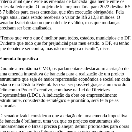
critério atual que divide as emendas de bancada igualmente entre os
entes da federação. O projeto de lei orçamentária para 2022 destina R$
5,7 bilhões para essas emendas, que têm execução obrigatória. Pela
regra atual, cada estado receberia o valor de R$ 212,8 milhões. O
senador Izalci destacou que o debate é válido, mas que mudanças
precisam ser bem analisadas.
“Temos que ver o que é melhor para todos, estados, municípios e o DF.
Evidente que tudo que for prejudicial para meu estado, o DF, eu tenho
que debater e ser contra, mas não me nego a discutir”, disse.
Emenda Impositiva
Durante a reunião na CMO, os parlamentares destacaram a criação de
uma emenda impositiva de bancada para a realização de um projeto
estruturante que seja de maior repercussão econômica e social em cada
estado e no Distrito Federal. Isso vai ser possível graças a um acordo
feito com o Poder Executivo, com base na Lei de Diretrizes
Orçamentárias (LDO). A indicação da obra ou empreendimento
estruturante, considerado estratégico e prioritário, será feita pelas
bancadas.
O senador Izalci considerou que a criação de uma emenda impositiva
de bancada é brilhante, uma vez que os projetos estruturantes são
fundamentais e o Brasil precisa planejar, definir prioridades para obras
que possam garantir o futuro e não apenas o próximo governo.