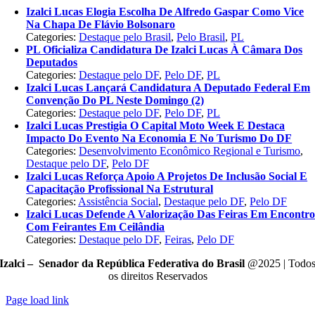
Izalci Lucas Elogia Escolha De Alfredo Gaspar Como Vice
Na Chapa De Flávio Bolsonaro
Categories:
Destaque pelo Brasil
,
Pelo Brasil
,
PL
PL Oficializa Candidatura De Izalci Lucas À Câmara Dos
Deputados
Categories:
Destaque pelo DF
,
Pelo DF
,
PL
Izalci Lucas Lançará Candidatura A Deputado Federal Em
Convenção Do PL Neste Domingo (2)
Categories:
Destaque pelo DF
,
Pelo DF
,
PL
Izalci Lucas Prestigia O Capital Moto Week E Destaca
Impacto Do Evento Na Economia E No Turismo Do DF
Categories:
Desenvolvimento Econômico Regional e Turismo
,
Destaque pelo DF
,
Pelo DF
Izalci Lucas Reforça Apoio A Projetos De Inclusão Social E
Capacitação Profissional Na Estrutural
Categories:
Assistência Social
,
Destaque pelo DF
,
Pelo DF
Izalci Lucas Defende A Valorização Das Feiras Em Encontr
Com Feirantes Em Ceilândia
Categories:
Destaque pelo DF
,
Feiras
,
Pelo DF
Izalci – Senador da República Federativa do Brasil
@2025 | Todo
os direitos Reservados
Page load link
Go