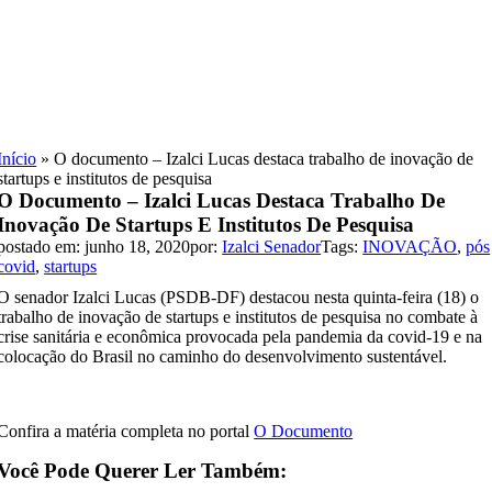
Skip
to
content
Início
»
O documento – Izalci Lucas destaca trabalho de inovação de
startups e institutos de pesquisa
O Documento – Izalci Lucas Destaca Trabalho De
Inovação De Startups E Institutos De Pesquisa
postado em: junho 18, 2020
por:
Izalci Senador
Tags:
INOVAÇÃO
,
pós
covid
,
startups
O senador Izalci Lucas (PSDB-DF) destacou nesta quinta-feira (18) o
trabalho de inovação de startups e institutos de pesquisa no combate à
crise sanitária e econômica provocada pela pandemia da covid-19 e na
colocação do Brasil no caminho do desenvolvimento sustentável.
Confira a matéria completa no portal
O Documento
Você Pode Querer Ler Também: