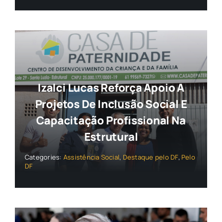
Izalci Lucas Reforça Apoio A
Projetos De Inclusão Social E
Capacitação Profissional Na
Estrutural
Categories:
Assistência Social
,
Destaque pelo DF
,
Pelo
DF