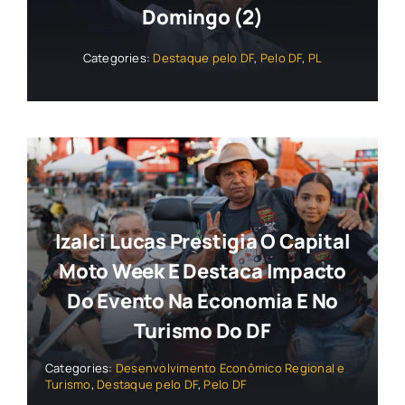
Domingo (2)
Categories:
Destaque pelo DF
,
Pelo DF
,
PL
Izalci Lucas Prestigia O Capital
Moto Week E Destaca Impacto
Do Evento Na Economia E No
Turismo Do DF
Categories:
Desenvolvimento Econômico Regional e
Turismo
,
Destaque pelo DF
,
Pelo DF