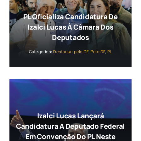
PL Oficializa Candidatura De
Izalci Lucas À Câmara Dos
Deputados
Categories:
Destaque pelo DF
,
Pelo DF
,
PL
Izalci Lucas Lançará
Candidatura A Deputado Federal
Em Convenção Do PL Neste