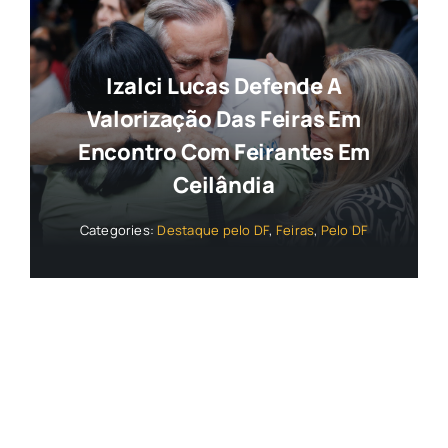
Izalci Lucas Defende A
Valorização Das Feiras Em
Encontro Com Feirantes Em
Ceilândia
Categories:
Destaque pelo DF
,
Feiras
,
Pelo DF