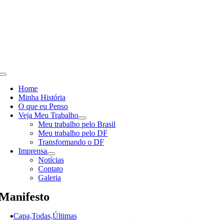
Skip
to
content
Toggle
Navigation
Home
Minha História
O que eu Penso
Veja Meu Trabalho
Meu trabalho pelo Brasil
Meu trabalho pelo DF
Transformando o DF
Imprensa
Notícias
Contato
Galeria
Manifesto
Capa,Todas,Últimas