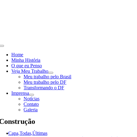
Skip
to
content
Toggle
Navigation
Home
Minha História
O que eu Penso
Veja Meu Trabalho
Meu trabalho pelo Brasil
Meu trabalho pelo DF
Transformando o DF
Imprensa
Notícias
Contato
Galeria
Construção
Capa,Todas,Últimas