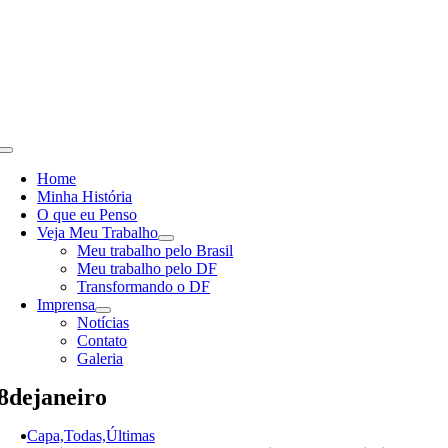
Skip
to
content
Toggle
Navigation
Home
Minha História
O que eu Penso
Veja Meu Trabalho
Meu trabalho pelo Brasil
Meu trabalho pelo DF
Transformando o DF
Imprensa
Notícias
Contato
Galeria
8dejaneiro
Capa,Todas,Últimas