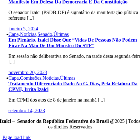
Manifesto Em Defesa Da Democracia E Da Constituição
O senador Izalci (PSDB-DF) é signatário da manifestação pública
referente [...]
janeiro 5, 2024
Capa,Notícias,Senado,Últimas
Em Plenário, Izalci Disse Que “vidas De Pessoas Não Podem
Ficar Na Mão De Um Ministro Do STF”
Em sessão não deliberativa no Senado, na tarde desta segunda-feir
[...]
novembro 20, 2023
Capa,Comissões,Notícias,Últimas
Tratamento Diferenciado Dado Ao G. Dias, Pela Relatora Da
CPMI, Irrita Izalci
Em CPMI dos atos de 8 de janeiro na manhã [...]
setembro 14, 2023
Izalci – Senador da República Federativa do Brasil
@2025 | Todo
os direitos Reservados
Page load link