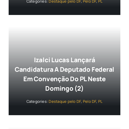
Categories:
Destaque pelo DF
,
Pelo DF
,
PL
Izalci Lucas Lançará
Candidatura A Deputado Federal
Em Convenção Do PL Neste
Domingo (2)
Categories:
Destaque pelo DF
,
Pelo DF
,
PL