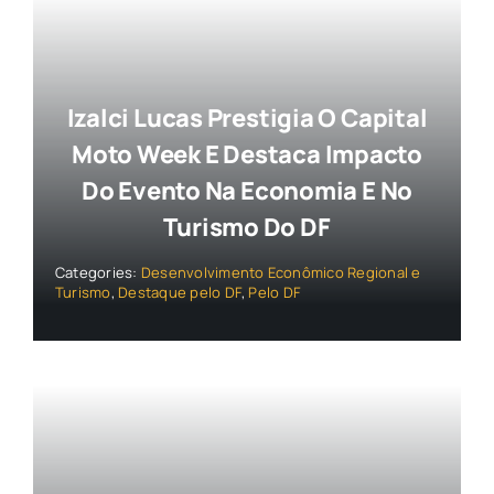
Izalci Lucas Prestigia O Capital
Moto Week E Destaca Impacto
Do Evento Na Economia E No
Turismo Do DF
Categories:
Desenvolvimento Econômico Regional e
Turismo
,
Destaque pelo DF
,
Pelo DF