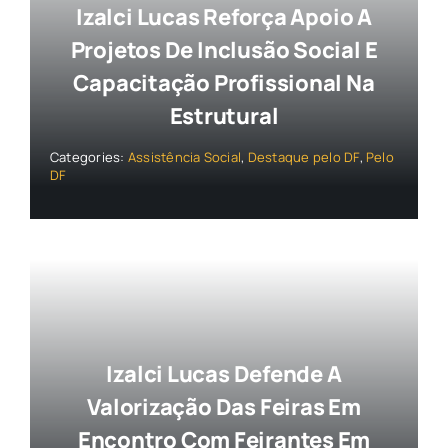
Izalci Lucas Reforça Apoio A
Projetos De Inclusão Social E
Capacitação Profissional Na
Estrutural
Categories:
Assistência Social
,
Destaque pelo DF
,
Pelo
DF
Izalci Lucas Defende A
Valorização Das Feiras Em
Encontro Com Feirantes Em