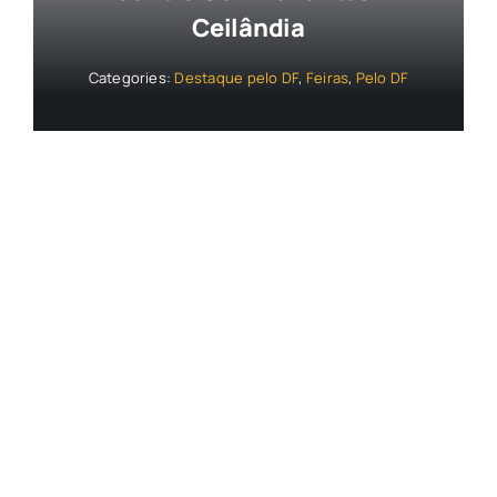
Ceilândia
Categories:
Destaque pelo DF
,
Feiras
,
Pelo DF