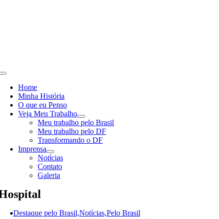
Skip
to
content
Toggle
Navigation
Home
Minha História
O que eu Penso
Veja Meu Trabalho
Meu trabalho pelo Brasil
Meu trabalho pelo DF
Transformando o DF
Imprensa
Notícias
Contato
Galeria
Hospital
Destaque pelo Brasil,Notícias,Pelo Brasil